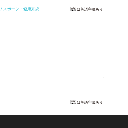
統 / スポーツ・健康系統
は英語字幕あり
家政・生活系
快眠環境を科
奈良女子大学
工学部
工学科
教授
久保 博子
先
は英語字幕あり