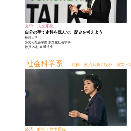
文学・人文系統
自分の手で史料を読んで、歴史を考えよう
長崎大学
多文化社会学部
多文化社会学科
教授
木村 直樹
先生
社会科学系
法律・政治系統 / 経済・経営・商
経済・経営・商学系統