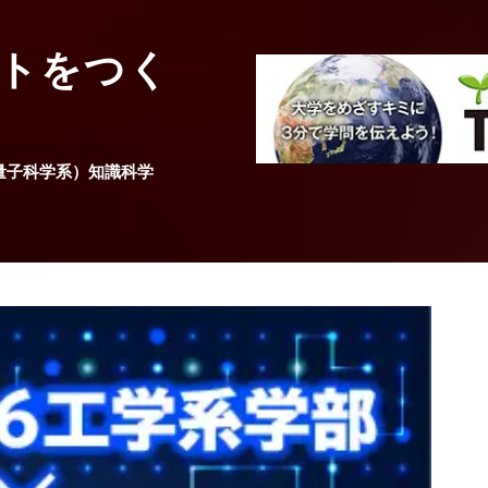
国際関係学系統
トをつく
どうして森をま
けないの？
量子科学系）知識科学
広島大学
総合科学部
国際共創学科
教授
山田 俊弘
先生