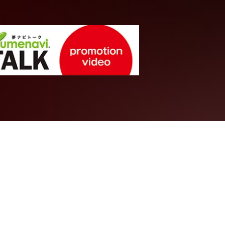
文学・人文系統
もらないとい
グローバル
の社会的スキ
神戸学院大学
心理学部
心理学
教授
毛 新華
先生