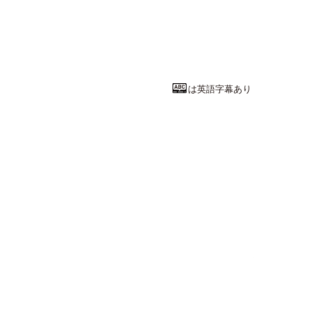
民事裁判につ
帝塚山大学
法学部
法学科
准教授
笹邉 将甫
は英語字幕あり
工学系統
発酵を科学す
長岡技術科学大
工学研究科
技術
教授
小笠原 渉
先