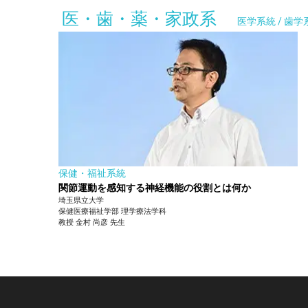
医・歯・薬・家政系
医学系統 / 歯学
保健・福祉系統
関節運動を感知する神経機能の役割とは何か
埼玉県立大学
保健医療福祉学部
理学療法学科
教授
金村 尚彦
先生