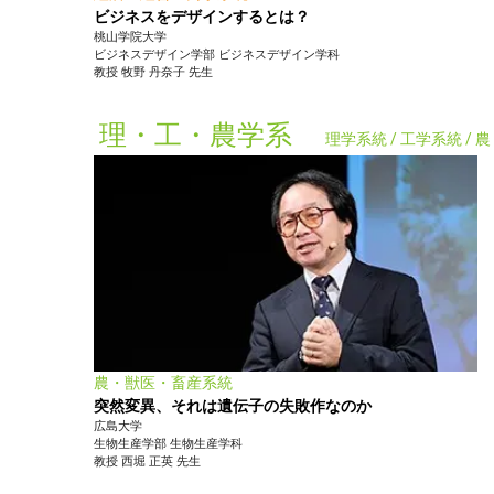
ビジネスをデザインするとは？
桃山学院大学
ビジネスデザイン学部
ビジネスデザイン学科
教授
牧野 丹奈子
先生
理・工・農学系
理学系統 / 工学系統 /
農・獣医・畜産系統
突然変異、それは遺伝子の失敗作なのか
広島大学
生物生産学部
生物生産学科
教授
西堀 正英
先生