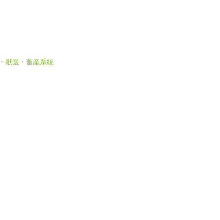
 農・獣医・畜産系統