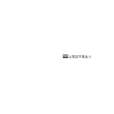
美術・デザイ
「デザインを
東北工業大学
ライフデザイン
教授
梅田 弘樹
先
は英語字幕あり
法律・政治系