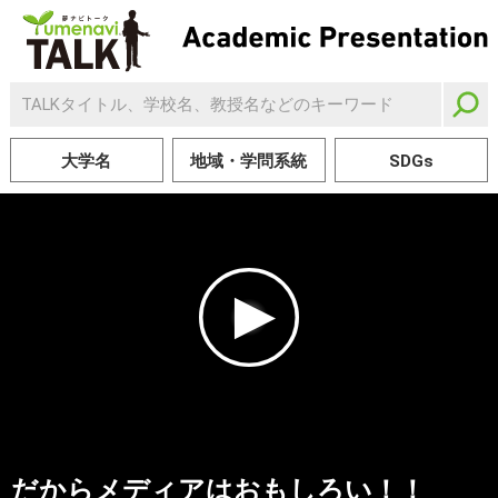
大学名
地域・学問系統
SDGs
だからメディアはおもしろい！！