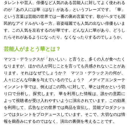
タレントや芸人、俳優など人気のある芸能人に対してよく使われる
のが「あの人には華（はな）がある」というフレーズです。「華」
という言葉は芸能の世界では一番の褒め言葉です。歌がヘタでも国
民的なアイドルがいる一方、容姿端麗でも人気の出ない俳優もいま
す。この人気を左右するのが華です。どんな人に華があり、どうし
たらそれがあるようになったり、なくなったりするのでしょうか。
芸能人がまとう華とは？
マツコ・デラックスが「おいしい」と言うと、多くの人が食べたく
なりますが、ほかの人が同じことを言っても共感されないことがあ
ります。それはなぜでしょうか？ マツコ・デラックスの何が、
人々にどんな印象を与えているのでしょう？ メディアエンターテ
インメント学では、例えばこの問いに対して、華とは何かという切
り口で分析し、探究します。 華を利用した情報は、誰かの意図に
よって視聴者が受け入れやすいように演出されています。この効果
を利用して、広告などの世界では商品を宣伝し、芸能プロダクショ
ンではタレントをプロデュースしています。そこで、大切なのは情
報を鵜呑みにするのではなく、演出の裏側を考えることです。