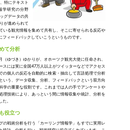
も、特にテキスト
報学研究の分野
ッグデータの共
りが進められて
ている観光情報を集めて共有し、そこに寄せられる反応や
にフィードバックしていこうというものです。
めて分析
の結月（ゆづき）ゆかりが、オホーツク観光大使に任命され、
ースには実に全国47万人以上がツイッターなどでアクセス
どでの個人の反応を自動的に検索・抽出して言語処理で分析
という、データ収集、分析、フィードバックという双方向
科学の重要な役割です。これまでは人の手でアンケートや
処理技術により、あっという間に情報収集や統計、分析を
した。
も役立つ
グの戦術分析を行う「カーリング情報学」もすでに実用レ