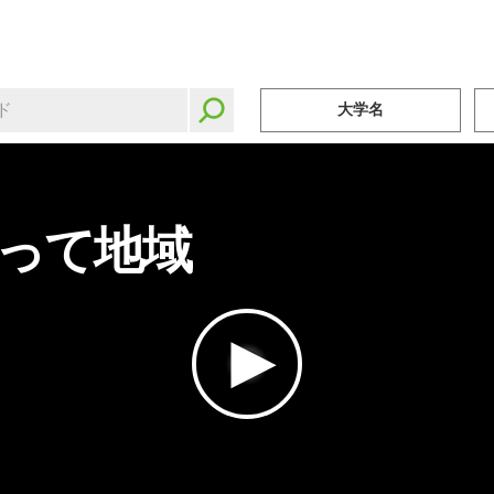
大学名
って地域