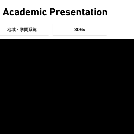
地域・学問系統
SDGs