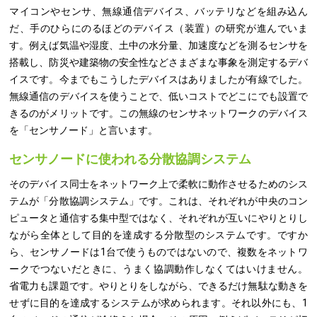
マイコンやセンサ、無線通信デバイス、バッテリなどを組み込ん
だ、手のひらにのるほどのデバイス（装置）の研究が進んでいま
す。例えば気温や湿度、土中の水分量、加速度などを測るセンサを
搭載し、防災や建築物の安全性などさまざまな事象を測定するデバ
イスです。今までもこうしたデバイスはありましたが有線でした。
無線通信のデバイスを使うことで、低いコストでどこにでも設置で
きるのがメリットです。この無線のセンサネットワークのデバイス
を「センサノード」と言います。
センサノードに使われる分散協調システム
そのデバイス同士をネットワーク上で柔軟に動作させるためのシス
テムが「分散協調システム」です。これは、それぞれが中央のコン
ピュータと通信する集中型ではなく、それぞれが互いにやりとりし
ながら全体として目的を達成する分散型のシステムです。ですか
ら、センサノードは1台で使うものではないので、複数をネットワ
ークでつないだときに、うまく協調動作しなくてはいけません。
省電力も課題です。やりとりをしながら、できるだけ無駄な動きを
せずに目的を達成するシステムが求められます。それ以外にも、1