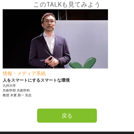
このTALKも見てみよう
情報・メディア系統
人をスマートにするスマートな環境
九州大学
共創学部
共創学科
教授
木實 新一
先生
戻る