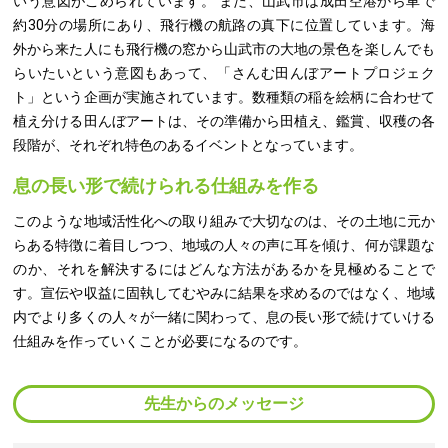
いう意図がこめられています。 また、山武市は成田空港から車で
約30分の場所にあり、飛行機の航路の真下に位置しています。海
外から来た人にも飛行機の窓から山武市の大地の景色を楽しんでも
らいたいという意図もあって、「さんむ田んぼアートプロジェク
ト」という企画が実施されています。数種類の稲を絵柄に合わせて
植え分ける田んぼアートは、その準備から田植え、鑑賞、収穫の各
段階が、それぞれ特色のあるイベントとなっています。
息の長い形で続けられる仕組みを作る
このような地域活性化への取り組みで大切なのは、その土地に元か
らある特徴に着目しつつ、地域の人々の声に耳を傾け、何が課題な
のか、それを解決するにはどんな方法があるかを見極めることで
す。宣伝や収益に固執してむやみに結果を求めるのではなく、地域
内でより多くの人々が一緒に関わって、息の長い形で続けていける
仕組みを作っていくことが必要になるのです。
先生からのメッセージ