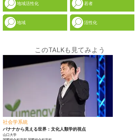
地域活性化
若者
地域
活性化
このTALKも見てみよう
社会学系統
バナナから見える世界：文化人類学的視点
山口大学
国際総合科学部
国際総合科学科