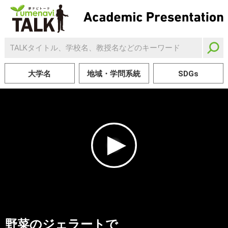
大学名
地域・学問系統
SDGs
野菜のジェラートで
