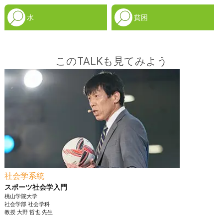
水
貧困
このTALKも見てみよう
社会学系統
スポーツ社会学入門
桃山学院大学
社会学部
社会学科
教授
大野 哲也
先生