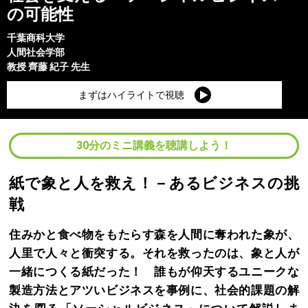
の可能性
千葉商科大学
人間社会学部
教授
齊藤 紀子
先生
まずはハイライトで視聴
30分のミニ講義を聴講しよう！
紙で象と人を救え！－あるビジネスの挑
戦
住みかと食べ物をもたらす森を人間に奪われた象が、
人里で人々と衝突する。それを救ったのは、象と人が
一緒につくる紙だった！ 誰もが仰天するユニークな
製造方法とアツいビジネスを事例に、社会的課題の解