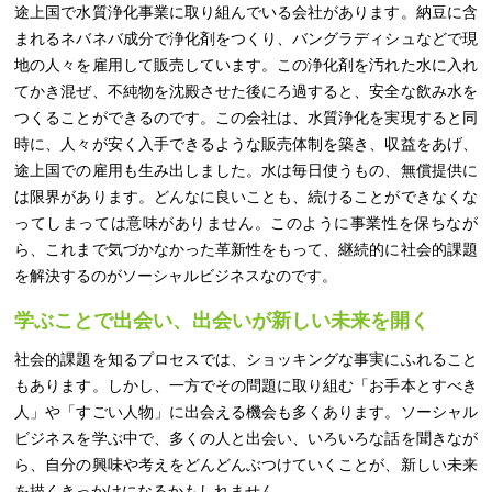
途上国で水質浄化事業に取り組んでいる会社があります。納豆に含
まれるネバネバ成分で浄化剤をつくり、バングラディシュなどで現
地の人々を雇用して販売しています。この浄化剤を汚れた水に入れ
てかき混ぜ、不純物を沈殿させた後にろ過すると、安全な飲み水を
つくることができるのです。この会社は、水質浄化を実現すると同
時に、人々が安く入手できるような販売体制を築き、収益をあげ、
途上国での雇用も生み出しました。水は毎日使うもの、無償提供に
は限界があります。どんなに良いことも、続けることができなくな
ってしまっては意味がありません。このように事業性を保ちなが
ら、これまで気づかなかった革新性をもって、継続的に社会的課題
を解決するのがソーシャルビジネスなのです。
学ぶことで出会い、出会いが新しい未来を開く
社会的課題を知るプロセスでは、ショッキングな事実にふれること
もあります。しかし、一方でその問題に取り組む「お手本とすべき
人」や「すごい人物」に出会える機会も多くあります。ソーシャル
ビジネスを学ぶ中で、多くの人と出会い、いろいろな話を聞きなが
ら、自分の興味や考えをどんどんぶつけていくことが、新しい未来
を描くきっかけになるかもしれません。