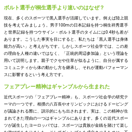
ボルト選手が桐生選手より速いのはなぜ？
現在、多くのスポーツで黒人選手が活躍しています。例えば陸上競
技を考えてみましょう。男子100mの日本記録を持つ桐生祥秀選手
と世界記録を持つウサイン・ボルト選手のタイムには0.4秒も差が
あります。こうした事実を目にすると、私たちは「黒人選手は身体
能力が高い」と考えがちです。しかしスポーツ社会学では、この差
の理由を人種の違いではなく、「正統的周辺参加論」という理論を
用いて説明します。親子でクセや仕草が似るように、自分が属する
コミュニティから体の動かし方を継承し、それが運動パフォーマン
スに影響するという考え方です。
フェアプレー精神はギャンブルから生まれた
近代スポーツの「フェアプレー精神」も、スポーツ社会学の研究テ
ーマの一つです。相撲の八百長やオリンピックにおけるドーピング
が議論される際に、訓示的にもち出されます。実は、この精神が生
まれてきた理由の一つはギャンブルにあります。多くの近代スポー
ツが誕生したヨーロッパでは、スポーツは貴族が金銭を賭けて楽し