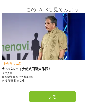
このTALKも見てみよう
社会学系統
ヤンバルクイナ絶滅回避大作戦！
名桜大学
国際学部
国際観光産業学科
教授
新垣 裕治
先生
戻る