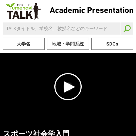
大学名
地域・学問系統
SDGs
スポーツ社会学入門