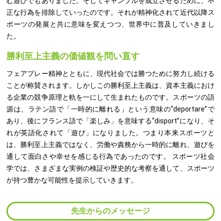
む遊びでもありました。そしてギャンブルを成立させるために、不
正な行為を排除していったのです。それが精神化されて近代以降ス
ポーツの発展と共に意味を変えつつ、世界中に普及していきまし
た。
勝利至上主義の価値観を問い直す
フェアプレー精神とともに、現代社会では勝つために努力し続ける
ことが称賛されます。しかしこの勝利至上主義は、資本主義におけ
る企業の競争原理と軌を一にして生まれたものです。スポーツの語
源は、ラテン語で「一時的に離れる」という意味の“deportare”で
あり、後にフランス語で「楽しみ」を意味する“disport”になり、そ
れが英語化されて「遊び」になりました。つまり本来スポーツと
は、勝利至上主義ではなく、労働や責務から一時的に離れ、遊びを
通して面白さや幸せを感じる行為であったのです。 スポーツ社会
学では、さまざまな実例の検証や歴史的な考察を通して、スポーツ
が持つ豊かな可能性を提示していきます。
先生からのメッセージ