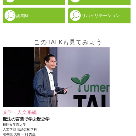
認知症
リハビリテーション
このTALKも見てみよう
文学・人文系統
魔法の言葉で学ぶ歴史学
福岡女学院大学
人文学部
言語芸術学科
准教授
大島 一利
先生