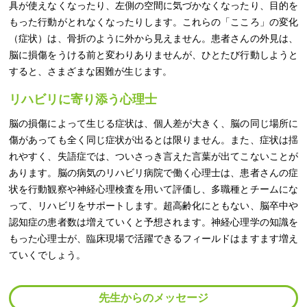
具が使えなくなったり、左側の空間に気づかなくなったり、目的を
もった行動がとれなくなったりします。これらの「こころ」の変化
（症状）は、骨折のように外から見えません。患者さんの外見は、
脳に損傷をうける前と変わりありませんが、ひとたび行動しようと
すると、さまざまな困難が生じます。
リハビリに寄り添う心理士
脳の損傷によって生じる症状は、個人差が大きく、脳の同じ場所に
傷があっても全く同じ症状が出るとは限りません。また、症状は揺
れやすく、失語症では、ついさっき言えた言葉が出てこないことが
あります。脳の病気のリハビリ病院で働く心理士は、患者さんの症
状を行動観察や神経心理検査を用いて評価し、多職種とチームにな
って、リハビリをサポートします。超高齢化にともない、脳卒中や
認知症の患者数は増えていくと予想されます。神経心理学の知識を
もった心理士が、臨床現場で活躍できるフィールドはますます増え
ていくでしょう。
先生からのメッセージ