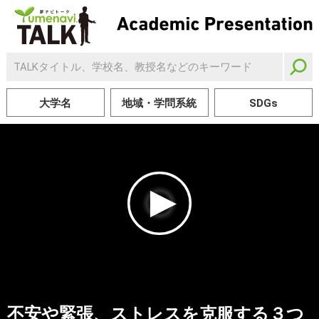
大学名
地域・学問系統
SDGs
不安や緊張、ストレスを克服する３つ