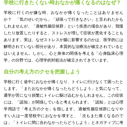
学校に行きたくない時おなかが痛くなるのはなぜ？
学校に行くのが嫌な時、おなかが痛くなったことはありません
か？ 「気のせいだから」「頑張って行きなさい」と言われたかも
しれませんが、「過敏性腸症候群」という疾患の場合があり、我慢
したり放置したりすると、ストレスが増して症状が悪化することも
あります。実は、なぜストレスが腸に影響するのかは、医学的には
解明されていない部分があり、本質的な治療法が確立されていると
はいえません。しかし、心と身体の関係を考える「心身臨床心理
学」の分野では、心理学的対処法が確立されてきています。
自分の考え方のクセを把握しよう
学校に行く途中におなかが痛くなり、トイレに行けなくて困ったと
します。「またおなかが痛くなったらどうしよう」と気になって、
通学が苦になり頻繁にトイレに駆け込むかもしれません。この症状
には、「認知」が関係していると考えられます。「認知」とは心理
学用語で「考え方のクセ」を指します。 過敏性腸症候群になりや
すい人は一度登校中におなかを壊すと、「次もまた痛くなるので
は」「トイレに間に合わなかったらどうしよう」とネガティブに考