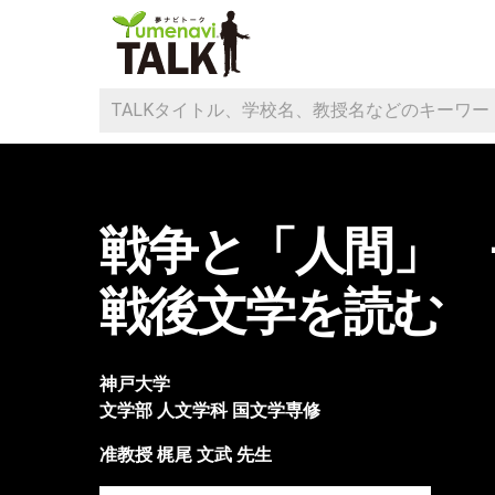
戦争と「人間」　
戦後文学を読む
神戸大学
文学部
人文学科 国文学専修
准教授
梶尾 文武
先生