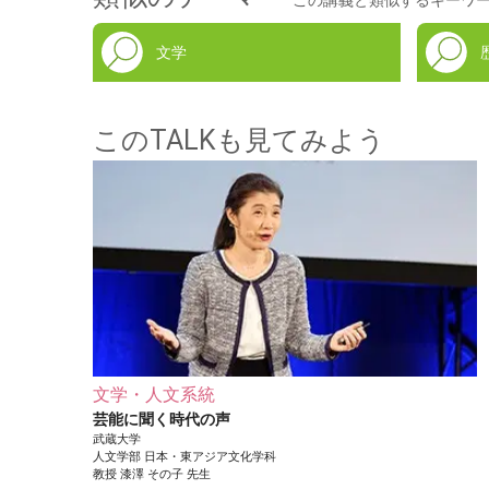
文学
このTALKも見てみよう
文学・人文系統
芸能に聞く時代の声
武蔵大学
人文学部
日本・東アジア文化学科
教授
漆澤 その子
先生