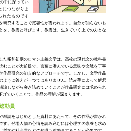
の中に探ってい
とにつながりま
られたものです
を研究することで寛容性が養われます。自分が知らないも
とを、教養と呼びます。教養は、生きていく上での力とな
した昭和初期のロマン主義文学は、高校の現代文の教科書
読むことが大前提で、言葉に潜んでいる意味や文脈を丁寧
学作品研究の初歩的なアプローチです。しかし、文学作品
のように答えが一つではありません。読み手によって解釈
議論しながら突き詰めていくことが作品研究には求められ
下げていくことで、作品の理解が深まります。
総動員
や雑誌をはじめとした資料にあたって、その作品が書かれ
です。登場人物の心情を読み込むには心理学の素養も求め
は哲学や社会学などの知識も総動員することが必要です。