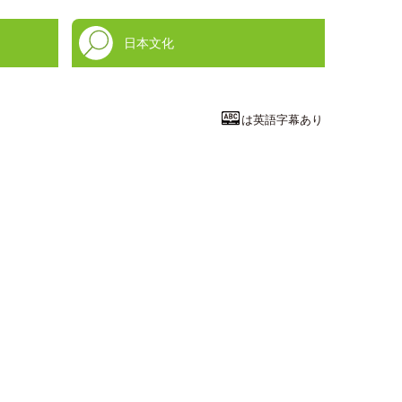
日本文化
は英語字幕あり
文学・人文
子育てや教育
関西福祉大学
教育学部
児童教
教授
大山 摩希子