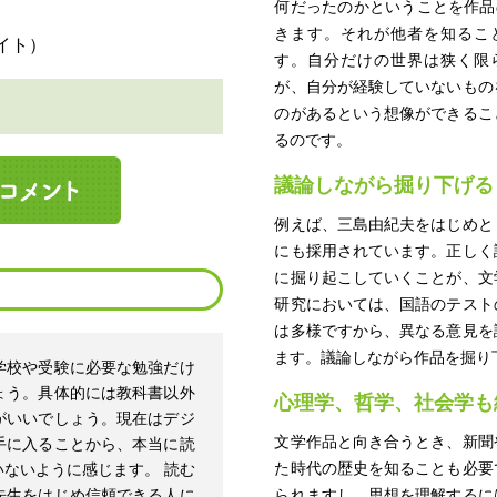
何だったのかということを作品
きます。それが他者を知るこ
す。自分だけの世界は狭く限
が、自分が経験していないもの
～
のがあるという想像ができるこ
るのです。
議論しながら掘り下げる
例えば、三島由紀夫をはじめと
にも採用されています。正しく
に掘り起こしていくことが、文
研究においては、国語のテスト
は多様ですから、異なる意見を
ます。議論しながら作品を掘り
学校や受験に必要な勉強だけ
ょう。具体的には教科書以外
心理学、哲学、社会学も
がいいでしょう。現在はデジ
文学作品と向き合うとき、新聞
手に入ることから、本当に読
た時代の歴史を知ることも必要
ないように感じます。 読む
先生をはじめ信頼できる人に
られますし、思想を理解するに