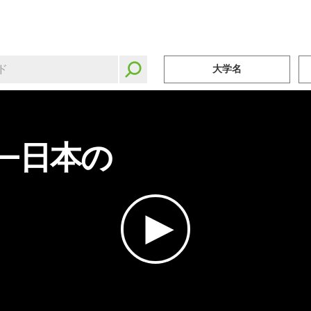
大学名
―日本の