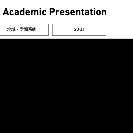
地域・学問系統
SDGs