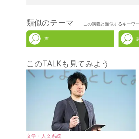
類似のテーマ
この講義と類似するキーワ
声
このTALKも見てみよう
文学・人文系統