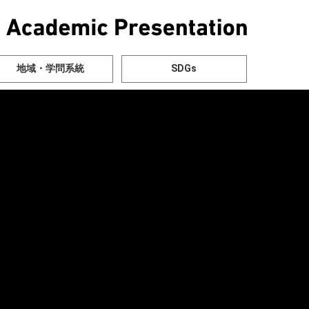
地域・学問系統
SDGs