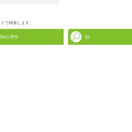
ードで検索します。
認知心理学
顔