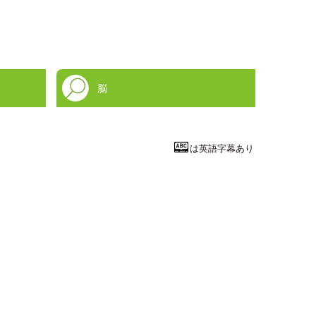
脳
は英語字幕あり
文学・人文