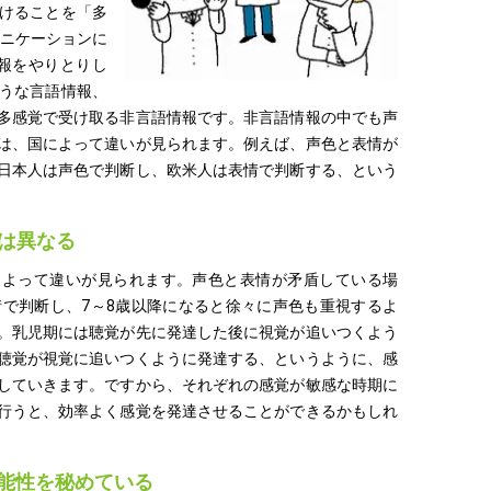
けることを「多
ュニケーションに
報をやりとりし
うな言語情報、
多感覚で受け取る非言語情報です。非言語情報の中でも声
は、国によって違いが見られます。例えば、声色と表情が
日本人は声色で判断し、欧米人は表情で判断する、という
は異なる
によって違いが見られます。声色と表情が矛盾している場
情で判断し、7～8歳以降になると徐々に声色も重視するよ
。乳児期には聴覚が先に発達した後に視覚が追いつくよう
聴覚が視覚に追いつくように発達する、というように、感
していきます。ですから、それぞれの感覚が敏感な時期に
行うと、効率よく感覚を発達させることができるかもしれ
可能性を秘めている