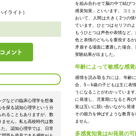
を組み合わせて脳の中で結びつ
感覚知覚」といいます。 コミ
おいて、人間は大きく2つの情
ています。ひとつはセリフのよ
もうひとつは声色や表情など、
色と表情のどちらを重視するか
矛盾する場面に遭遇した場合、
実験結果が出ました。
年齢によって敏感な感覚
感情を読み取る力には、年齢
合、5～6歳の子どもは主に表
うになることがわかっています
に発達し、児童期になると再び
ングなどの臨床心理学を想像
覚は互いに競い合いながら発達
心を探る認知心理学という分
その能力を伸ばすような教育を
られることもありますが、数
ません。
りません。私も高校時代は数
た。 認知心理学では、日常
多感覚知覚はAI発展の
て問題を発見できる感性がも