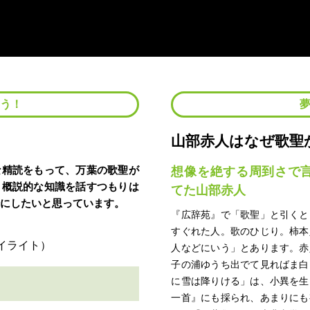
よう！
山部赤人はなぜ歌聖
な精読をもって、万葉の歌聖が
想像を絶する周到さで
。概説的な知識を話すつもりは
てた山部赤人
分にしたいと思っています。
『広辞苑』で「歌聖」と引くと
すぐれた人。歌のひじり。柿本
人などにいう」とあります。赤
子の浦ゆうち出でて見ればま白
に雪は降りける」は、小異を生
一首』にも採られ、あまりにも