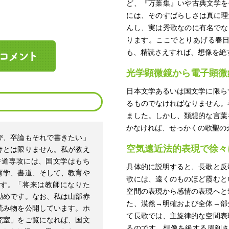
ど、『万葉集』いや古典文学を
には、そのすばらしさは真に理
んし、実は秀歌なのに有名でな
ります。ここでとりあげる春
も、精読さえすれば、想像を絶
光学顕微鏡から電子顕微
日本文学あるいは国文学に限ら
るものでなければなりません。
ました。しかし、類想的な言葉
かなければ、せっかくの歌聖の
び、卒論もそれで書きたい」
空気遠近法的表現で徐々
けとは限りません。私が教え
書道専攻には、国文学はもち
具体的に説明すると、長歌と反
育学、書道、そして、教育や
歌には、遠くのものほど霞むと
す。「将来は教師になりた
空間の表現から感情の表現へと
勧めです。なお、私は山部赤
た、漠然→明確および全体→部
読み物を公開しています。ホ
て長歌では、主旋律的な空間表
究室」をご覧になれば、国文
るのです。想像を絶する周到さ