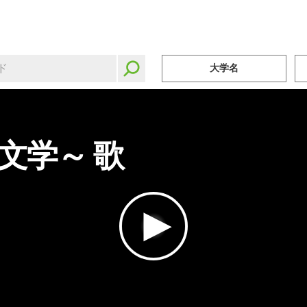
大学名
文学～ 歌