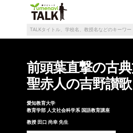
前頭葉直撃の古典
聖赤人の吉野讃歌
愛知教育大学
教育学部
人文社会科学系 国語教育講座
教授
田口 尚幸
先生