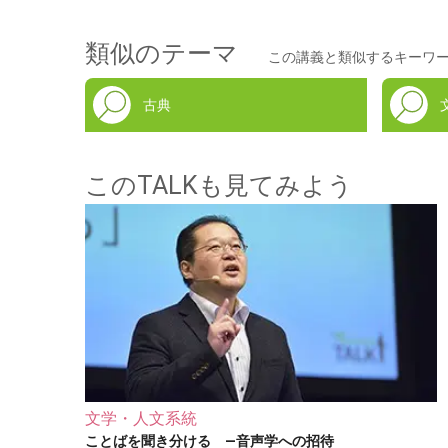
類似のテーマ
この講義と類似するキーワ
古典
このTALKも見てみよう
文学・人文系統
ことばを聞き分ける ―音声学への招待