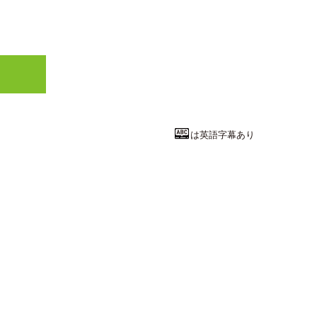
は英語字幕あり
文学・人文
芸能に聞く時