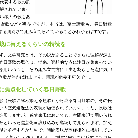
代表する歌の割
解されていませ
い赤人の歌もあ
日野歌などが典型ですが、本当は、富士讃歌も、春日野歌
する周到さで組み立てられていることがわかるはずです。
鏡に替えるくらいの精読を
ず、文学研究とは、その説があることでさらに理解が深ま
春日野歌の場合は、従来、類想的な点に注目が集まってい
を用いつつも、その組み立て方に工夫を凝らした点に気づ
秀歌が浮かばれません。精読が必要不可欠です。
に焦点化していく春日野歌
歌（長歌に詠み添える短歌）から成る春日野歌の、その長
いう空気遠近法的表現が駆使されています。また、長歌は
進展しますが、感情表現においても、空間表現で用いられ
分といった焦点化＝絞り込みが継続して見られます。加え
現と並行するかたちで、時間表現が副旋律的に機能してい
、と言うほかありません。 同様な周到さは反歌にも見ら