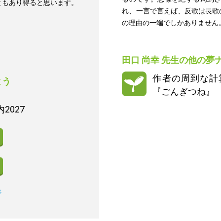
ともあり得ると思います。
れ、一言で言えば、反歌は長歌
の理由の一端でしかありません
田口 尚幸
先生の他の夢
作者の周到な計
よう
『ごんぎつね』
2027
ジ