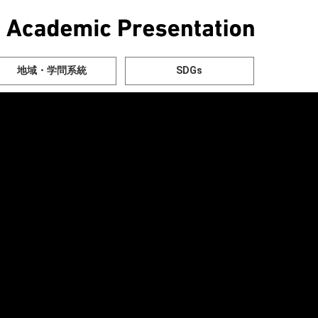
地域・学問系統
SDGs