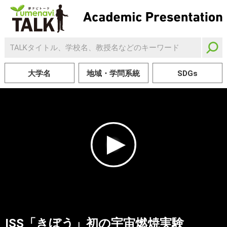
大学名
地域・学問系統
SDGs
ISS「きぼう」初の宇宙燃焼実験