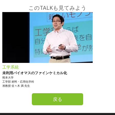
このTALKも見てみよう
工学系統
未利用バイオマスのファインケミカル化
熊本大学
工学部
材料・応用化学科
准教授
佐々木 満
先生
戻る