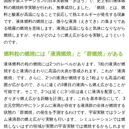
国際宇宙ステーションの日本実験棟「きぼう」で、史上初の液体燃
料の燃焼科学実験が行われ、無事成功しました。「燃焼」とは、燃
料と酸素が高温になることで反応して熱エネルギーが発生する現象
です。液体燃料の燃焼とは、微小な液滴（えきてき）の集まりであ
る噴霧の燃焼を意味します。液滴は高温になると気体になりながら
燃焼しますが、それがどのように燃え広がるかを実験しようという
のです。
燃料粒の燃焼には「液滴燃焼」と「群燃焼」がある
液体燃料の粒の燃焼には2つのレベルがあります。1粒の液滴が燃
焼すると液滴のまわりに高温の火炎が形成されます。これが「液滴
燃焼」です。さらに、2つの液滴が燃焼すると1粒よりも高温の範
囲が広がるので、さらに遠くの3番目の液滴へも燃え広がることが
可能です。そこで、2つは近くに3つ目は遠くに液滴を配置して、
ぎりぎり燃え広がる距離を計測します。これを基本単位にして、3
次元空間の中にランダムに液滴が存在する液滴群の全体が燃焼する
状態の「群燃焼」の発生を予測するわけです。宇宙実験ではランダ
ム液滴群の燃え広がり実験も行います。 シミュレーションでは燃
焼しないはずの領域が実際の宇宙実験では燃焼するかもしれませ