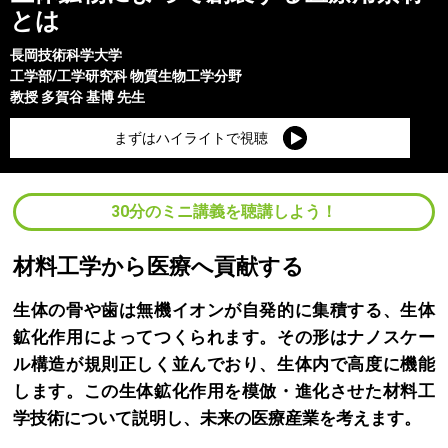
とは
長岡技術科学大学
工学部/工学研究科
物質生物工学分野
教授
多賀谷 基博
先生
まずはハイライトで視聴
30分のミニ講義を聴講しよう！
材料工学から医療へ貢献する
生体の骨や歯は無機イオンが自発的に集積する、生体
鉱化作用によってつくられます。その形はナノスケー
ル構造が規則正しく並んでおり、生体内で高度に機能
します。この生体鉱化作用を模倣・進化させた材料工
学技術について説明し、未来の医療産業を考えます。