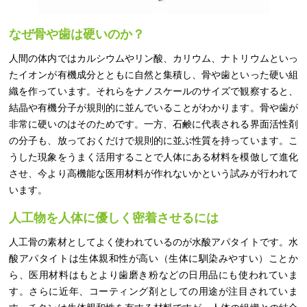
なぜ骨や歯は硬いのか？
人間の体内ではカルシウムやリン酸、カリウム、ナトリウムといっ
たイオンが有機成分とともに自然と集積し、骨や歯といった硬い組
織を作っています。それらをナノスケールのサイズで観察すると、
結晶や有機分子が規則的に並んでいることがわかります。骨や歯が
非常に硬いのはそのためです。一方、石鹸に代表される界面活性剤
の分子も、放っておくだけで規則的に並ぶ性質を持っています。こ
うした現象をうまく活用することで人体にある材料を模倣して進化
させ、今より高機能な医用材料が作れないかという試みが行われて
います。
人工物を人体に優しく密着させるには
人工骨の素材としてよく使われているのが水酸アパタイトです。水
酸アパタイトは生体親和性が高い（生体に馴染みやすい）ことか
ら、医用材料はもとより歯磨き粉などの日用品にも使われていま
す。さらに近年、コーティング剤としての用途が注目されていま