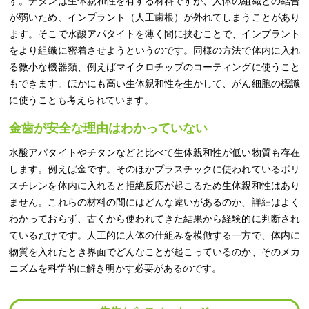
す。チタンは生体親和性を有する材料ですが、人体の組織との結合
が弱いため、インプラント（人工歯根）が外れてしまうことがあり
ます。そこで水酸アパタイトを薄く間に挟むことで、インプラント
をより組織に密着させようというのです。同様の方法で体内に入れ
る微小な機器類、例えばマイクロチップのコーティングに使うこと
もできます。ほかにも高い生体親和性を生かして、がん細胞の標識
に使うことも考えられています。
金歯が安全な理由はわかっていない
水酸アパタイトやチタンなどと比べて生体親和性が低い物質も存在
します。例えば金です。そのほかプラスチックに使われているポリ
スチレンを体内に入れると拒絶反応が起こるため生体親和性はあり
ません。これらの材料の間にはどんな違いがあるのか、詳細はよく
わかっておらず、古くから使われてきた結果から経験的に判断され
ているだけです。人工的に人体の仕組みを模倣する一方で、体内に
物質を入れたとき界面でどんなことが起こっているのか、そのメカ
ニズムを科学的に解き明かす必要があるのです。