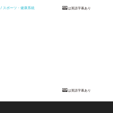
統 / スポーツ・健康系統
は英語字幕あり
看護・医療技
スポーツ分野
高崎健康福祉大
保健医療学部
理
教授
中川 和昌
先
は英語字幕あり