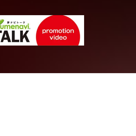
法律・政治系統
ボットをつく
「刑務所に入
もなんで？」
（情報・量子科学系）知識科学
桃山学院大学
法学部
法律学科
教授
江藤 隆之
先生