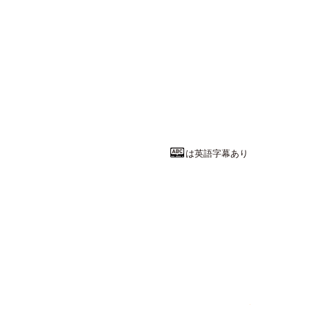
文学・人文系
芸能に聞く時
武蔵大学
人文学部
日本・
教授
漆澤 その子
は英語字幕あり
情報・メディ