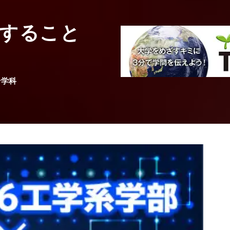
工学系統
すること
人と会話するロ
る
ン学科
大阪大学
産業科学研究所
第１研究部門
研究分野
教授
駒谷 和範
先生