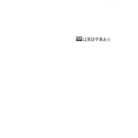
情報工学で医
富山大学
工学部
工学科 
教授
田端 俊英
先
は英語字幕あり
工学系統
2次方程式の
佐賀大学
理工学部
理工学
教授
佐藤 和也
先