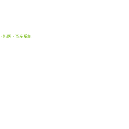
 農・獣医・畜産系統