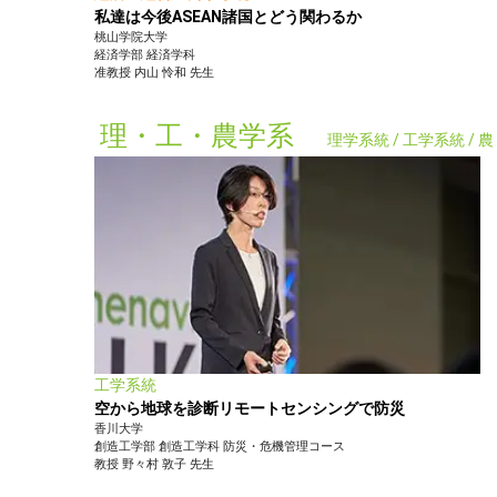
私達は今後ASEAN諸国とどう関わるか
桃山学院大学
経済学部
経済学科
准教授
内山 怜和
先生
理・工・農学系
理学系統 / 工学系統 /
工学系統
空から地球を診断リモートセンシングで防災
香川大学
創造工学部
創造工学科 防災・危機管理コース
教授
野々村 敦子
先生