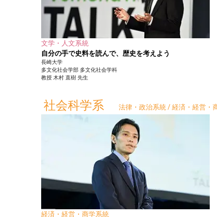
文学・人文系統
自分の手で史料を読んで、歴史を考えよう
長崎大学
多文化社会学部
多文化社会学科
教授
木村 直樹
先生
社会科学系
法律・政治系統 / 経済・経営・商
経済・経営・商学系統