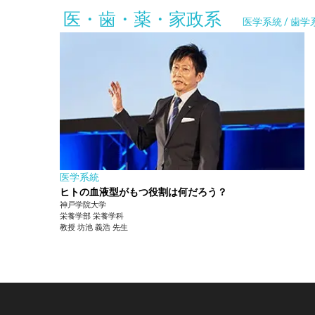
医・歯・薬・家政系
医学系統 / 歯学
医学系統
ヒトの血液型がもつ役割は何だろう？
神戸学院大学
栄養学部
栄養学科
教授
坊池 義浩
先生