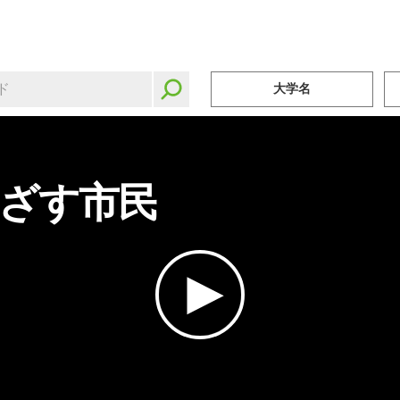
大学名
ざす市民