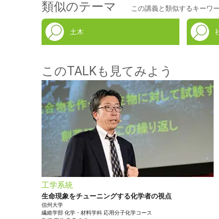
類似のテーマ
この講義と類似するキーワ
土木
このTALKも見てみよう
工学系統
生命現象をチューニングする化学者の視点
信州大学
繊維学部
化学・材料学科 応用分子化学コース