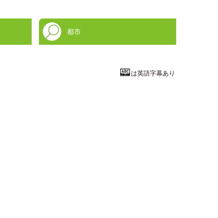
都市
は英語字幕あり
工学系統
幽霊粒子ニュ
横浜国立大学
理工学部
数物・