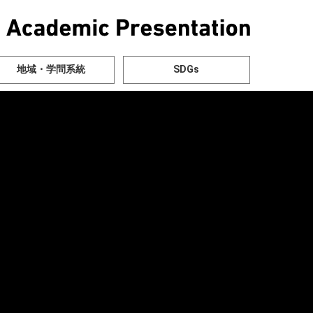
地域・学問系統
SDGs