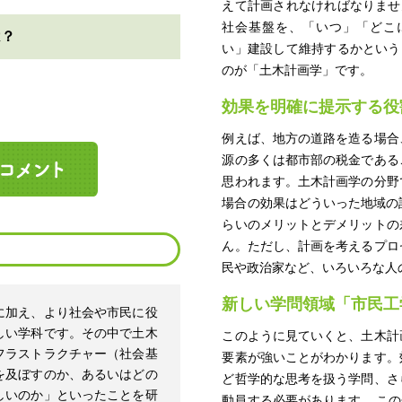
えて計画されなければなりませ
社会基盤を、「いつ」「どこ
は？
い」建設して維持するかという
のが「土木計画学」です。
効果を明確に提示する役
例えば、地方の道路を造る場合
源の多くは都市部の税金である
思われます。土木計画学の分野
場合の効果はどういった地域の
らいのメリットとデメリットの
ん。ただし、計画を考えるプロ
民や政治家など、いろいろな人
新しい学問領域「市民工
に加え、より社会や市民に役
しい学科です。その中で土木
このように見ていくと、土木計
フラストラクチャー（社会基
要素が強いことがわかります。
を及ぼすのか、あるいはどの
ど哲学的な思考を扱う学問、さ
しいのか」といったことを研
動員する必要があります。 こ