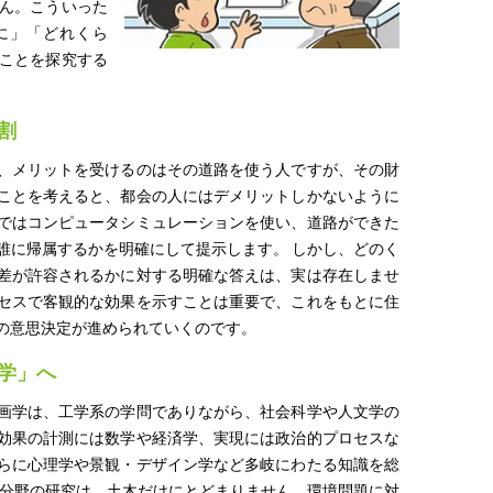
ん。こういった
に」「どれくら
ことを探究する
割
、メリットを受けるのはその道路を使う人ですが、その財
ことを考えると、都会の人にはデメリットしかないように
ではコンピュータシミュレーションを使い、道路ができた
誰に帰属するかを明確にして提示します。 しかし、どのく
差が許容されるかに対する明確な答えは、実は存在しませ
セスで客観的な効果を示すことは重要で、これをもとに住
の意思決定が進められていくのです。
学」へ
画学は、工学系の学問でありながら、社会科学や人文学の
効果の計測には数学や経済学、実現には政治的プロセスな
らに心理学や景観・デザイン学など多岐にわたる知識を総
の分野の研究は、土木だけにとどまりません。環境問題に対