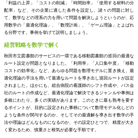
「利益の上昇」「コストの削減」「時間効率」「使用する材料の分
配率」など、その企業に適した条件を設定し、諸々の問題に対し
て、数学などの理系の力を用いて問題を解決しようというのが、応
用数学の「最適化理論」、「数理計画」、「ゲーム理論」とよばれ
る分野です。事例を挙げて説明しましょう。
経営戦略を数学で解く
秋田市立図書館のサービスの一環である移動図書館の巡回の最適な
ルート設定が問題となりました。「利用率」「人口集中度」「移動
コストの効率化」など、あらゆる問題を数理モデルに置き換え、最
適化理論の手法を用いて最適なルートを導き出し巡回ルートが設定
されました。ほかにも、総合病院の看護師のシフト作成や、バス会
社のルートの作成など、最適化理論で解決できるジャンルや事例は
多岐にわたり、多くの実績があります。このときに最も熟考を要す
るポイントが、目的に設定された事柄について数理モデル化しどの
ような条件が関与するのか、そしてその最適解を導き出す数学の手
法や理論はどんなものになるのか、その設定ひとつで、精度が大き
く変わるため、慎重さと根気が必要な手順です。