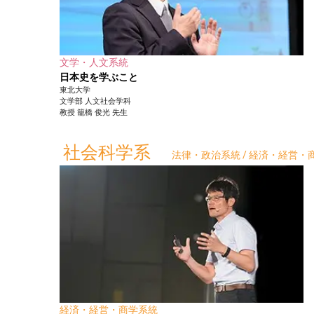
文学・人文系統
日本史を学ぶこと
東北大学
文学部
人文社会学科
教授
籠橋 俊光
先生
社会科学系
法律・政治系統 / 経済・経営・商
経済・経営・商学系統