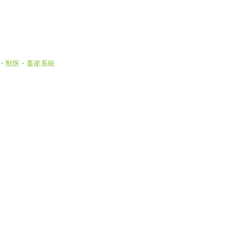
 農・獣医・畜産系統