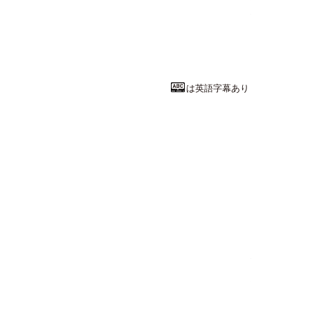
経済学は社会
和歌山大学
経済学部
経済学
教授
足立 基浩
先
は英語字幕あり
理学系統
大陸を作る花
島根大学
総合理工学部
総
教授(学部長)
亀井