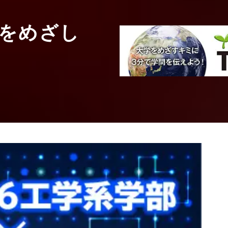
美術・デザイン・芸術系統
をめざし
文化としての仏
見えてくること
立正大学
仏教学部
仏教学科
教授
秋田 貴廣
先生