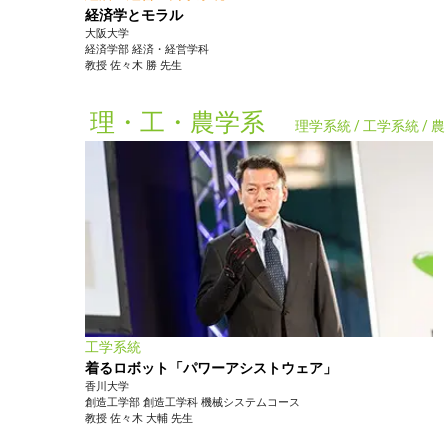
経済学とモラル
大阪大学
経済学部
経済・経営学科
教授
佐々木 勝
先生
理・工・農学系
理学系統 / 工学系統 /
工学系統
着るロボット「パワーアシストウェア」
香川大学
創造工学部
創造工学科 機械システムコース
教授
佐々木 大輔
先生