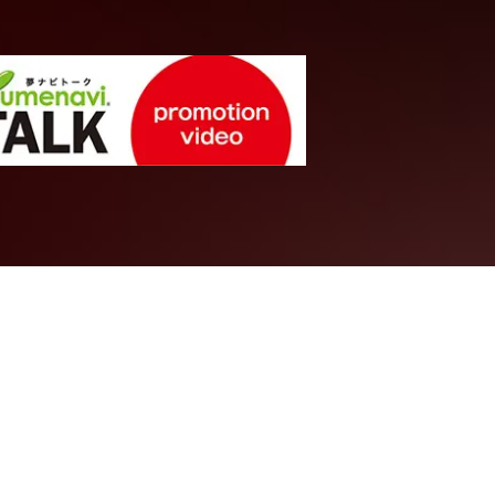
農・獣医・畜産系統
像－そこから
突然変異、そ
作なのか
広島大学
生物生産学部
生物生
教授
西堀 正英
先生