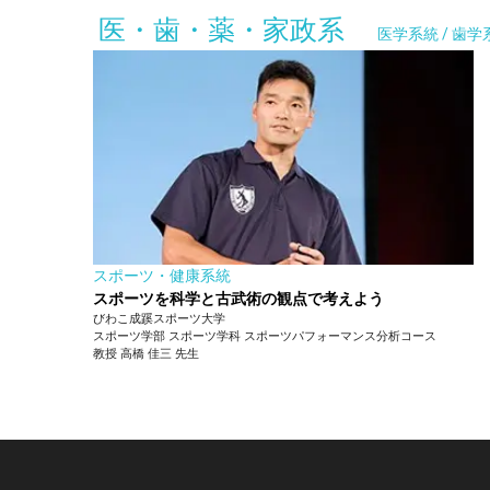
医・歯・薬・家政系
医学系統 / 歯学
スポーツ・健康系統
スポーツを科学と古武術の観点で考えよう
びわこ成蹊スポーツ大学
スポーツ学部
スポーツ学科 スポーツパフォーマンス分析コース
教授
高橋 佳三
先生