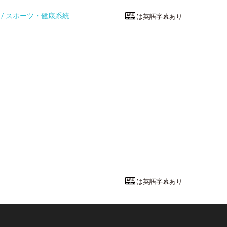
統 / スポーツ・健康系統
は英語字幕あり
スポーツ・健
沖縄＝長寿？
名桜大学
人間健康学部
ス
教授
高瀬 幸一
先
は英語字幕あり