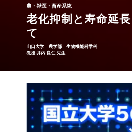
農・獣医・畜産系統
老化抑制と寿命延長
て
山口大学
農学部
生物機能科学科
教授
井内 良仁
先生