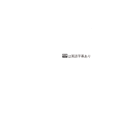
文学・人文系
心理学で考え
京都教育大学
教育学部
教育学
教授
田爪 宏二
先
は英語字幕あり
経済・経営・