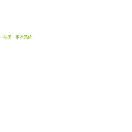
 農・獣医・畜産系統