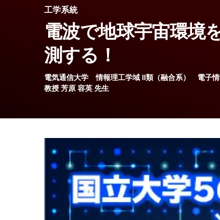
工学系統
電波で地球宇宙環境
測する！
電気通信大学
情報理工学域 II類（融合系）
電子情
教授
芳原 容英
先生