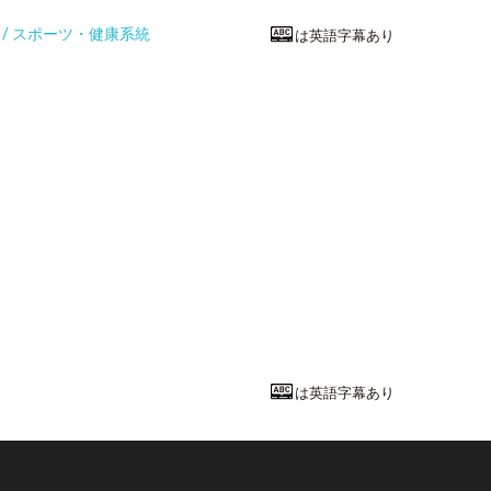
統 / スポーツ・健康系統
は英語字幕あり
スポーツ・健
子供の体・心
静岡産業大学
経営学部
教授
山田 悟史
先
は英語字幕あり