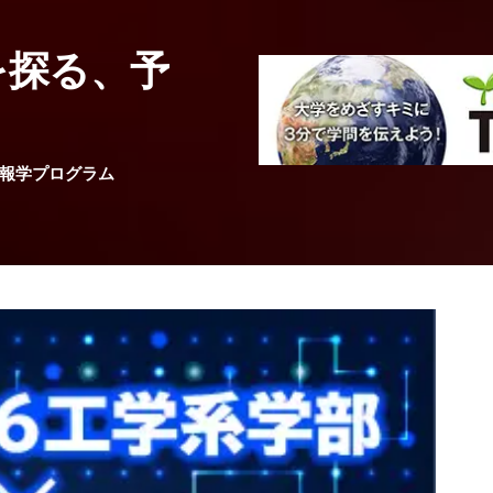
工学系統
を探る、予
高分子の光物性
電気通信大学
情報理工学域 III類（理工系
准教授
古川 怜
先生
報学プログラム