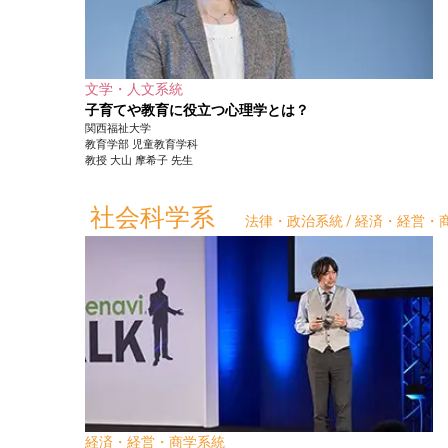
文学・人文系統
子育てや教育に役立つ心理学とは？
関西福祉大学
教育学部
児童教育学科
教授
大山 摩希子
先生
社会科学系
法律・政治系統 / 経済・経営・商
経済・経営・商学系統