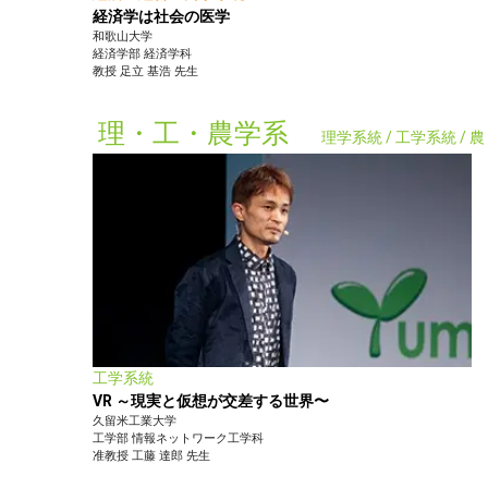
経済学は社会の医学
和歌山大学
経済学部
経済学科
教授
足立 基浩
先生
理・工・農学系
理学系統 / 工学系統 /
工学系統
VR ～現実と仮想が交差する世界〜
久留米工業大学
工学部
情報ネットワーク工学科
准教授
工藤 達郎
先生