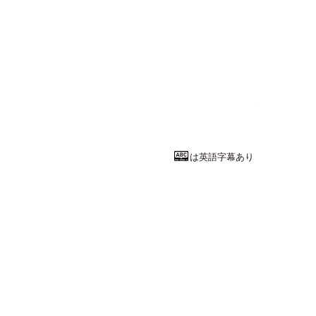
文学・人文系
あなたをより
札幌学院大学
心理学部
臨床心
教授
佐野 友泰
先
は英語字幕あり
経済・経営・