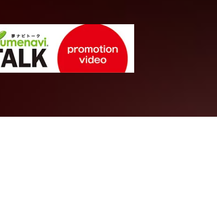
文学・人文系統
ことばを聞き
への招待
）
電子工学プログラム
北海道大学
文学部
人文科学科
教授
加藤 重広
先生