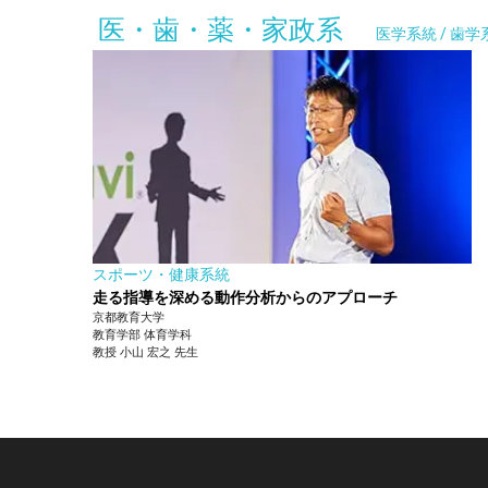
医・歯・薬・家政系
医学系統 / 歯学
スポーツ・健康系統
走る指導を深める動作分析からのアプローチ
京都教育大学
教育学部
体育学科
教授
小山 宏之
先生