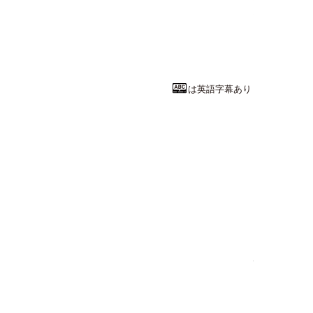
人生100年
実践女子大学
人間社会学部
ビ
教授
篠﨑 香織
先
は英語字幕あり
工学系統
建築音響学 
熊本大学
工学部
土木建築
教授
川井 敬二
先