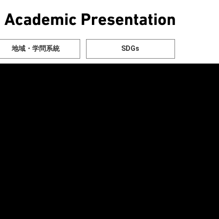
地域・学問系統
SDGs