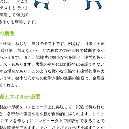
とに、コンピュ
テストも行いま
製造して強度試
きるかを確認します。
の解明
－圧縮、ねじり、曲げのテストです。例えば、引張－圧縮
を繰り返し加えながら、どの程度の力や回数で破断するか
わかります。 また、試験片に微小な穴を開け、疲労き裂が
テストもあります。実際の材料には肉眼では確認できない
する場合があり、このような微小な欠陥でも疲労強度を大
います。微小な穴からの疲労き裂の進展の観察は、金属疲
てくれます。
識とスキルが必要
製品の形状をコンピュータ上に再現して、試験で得られた
と、各部分の強度や耐久性が自動的に得られます。シミュ
際にモノを作らずにコンピュータ上で試験ができることで
製品開発ができます。また、さまざまな形状を試すことが