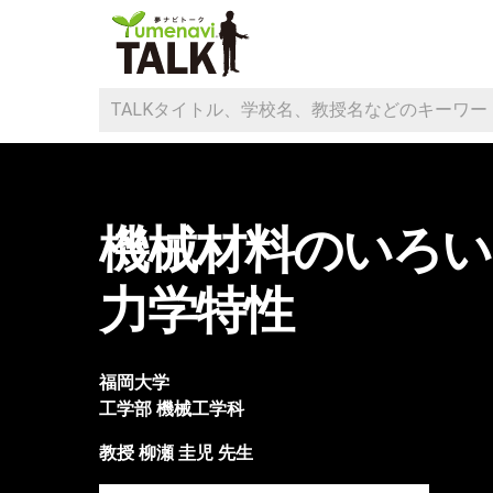
機械材料のいろい
力学特性
福岡大学
工学部
機械工学科
教授
柳瀬 圭児
先生