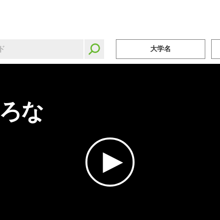
大学名
ろな
