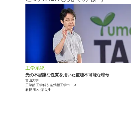
工学系統
光の不思議な性質を用いた盗聴不可能な暗号
富山大学
工学部
工学科 知能情報工学コース
教授
玉木 潔
先生