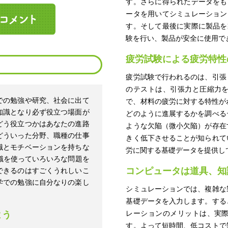
す。さらに得られたデータをも
ータを用いてシミュレーション
す。そして最後に実際に製品を
験を行い、製品が安全に使用で
疲労試験による疲労特性
疲労試験で行われるのは、引張
のテストは、引張力と圧縮力
での勉強や研究、社会に出て
で、材料の疲労に対する特性が
知識となり必ず役立つ場面が
どのように進展するかを調べる
どう役立つかはあなたの進路
ような欠陥（微小欠陥）が存在
どういった分野、職種の仕事
きく低下させることが知られて
識とモチベーションを持ちな
労に関する基礎データを提供し
識を使っていろいろな問題を
コンピュータは道具、知
できるのはすごくうれしいこ
学での勉強に自分なりの楽し
シミュレーションでは、複雑な
基礎データを入力します。する
よう
レーションのメリットは、実
す。よって短時間、低コストで