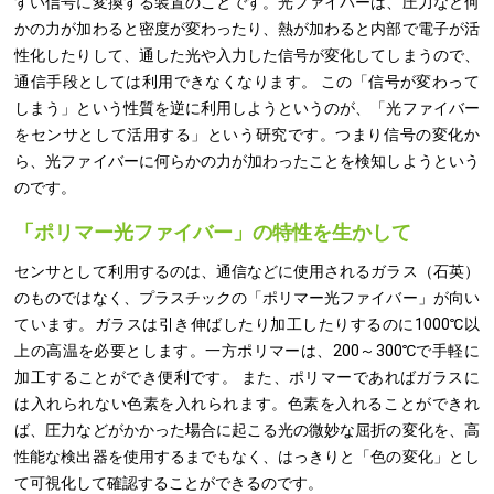
すい信号に変換する装置のことです。光ファイバーは、圧力など何
かの力が加わると密度が変わったり、熱が加わると内部で電子が活
性化したりして、通した光や入力した信号が変化してしまうので、
通信手段としては利用できなくなります。 この「信号が変わって
しまう」という性質を逆に利用しようというのが、「光ファイバー
をセンサとして活用する」という研究です。つまり信号の変化か
ら、光ファイバーに何らかの力が加わったことを検知しようという
のです。
「ポリマー光ファイバー」の特性を生かして
センサとして利用するのは、通信などに使用されるガラス（石英）
のものではなく、プラスチックの「ポリマー光ファイバー」が向い
ています。ガラスは引き伸ばしたり加工したりするのに1000℃以
上の高温を必要とします。一方ポリマーは、200～300℃で手軽に
加工することができ便利です。 また、ポリマーであればガラスに
は入れられない色素を入れられます。色素を入れることができれ
ば、圧力などがかかった場合に起こる光の微妙な屈折の変化を、高
性能な検出器を使用するまでもなく、はっきりと「色の変化」とし
て可視化して確認することができるのです。