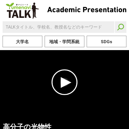
大学名
地域・学問系統
SDGs
高分子の光物性