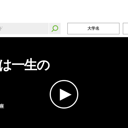
大学名
は一生の
座