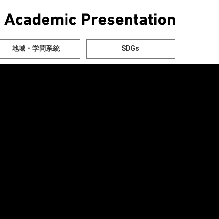
地域・学問系統
SDGs