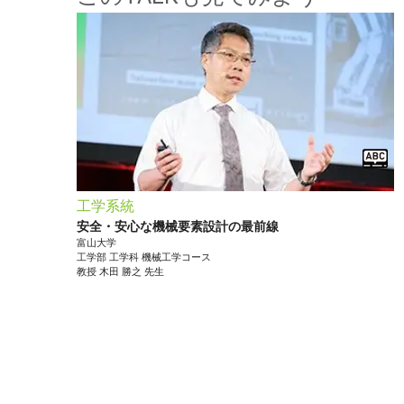
工学系統
安全・安心な機械要素設計の最前線
富山大学
工学部
工学科 機械工学コース
教授
木田 勝之
先生