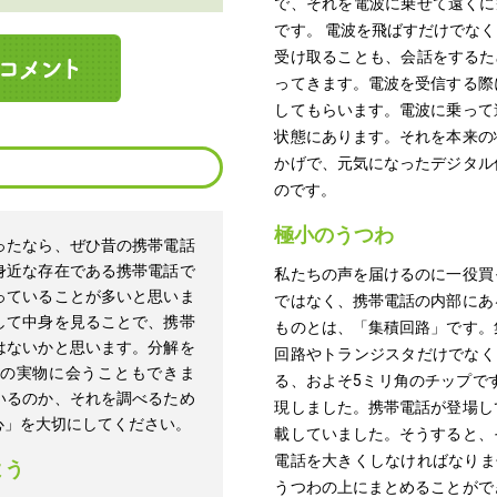
で、それを電波に乗せて遠くに
です。 電波を飛ばすだけでな
受け取ることも、会話をするた
ってきます。電波を受信する際
してもらいます。電波に乗って
状態にあります。それを本来の
かげで、元気になったデジタル
のです。
極小のうつわ
ったなら、ぜひ昔の携帯電話
身近な存在である携帯電話で
私たちの声を届けるのに一役買
っていることが多いと思いま
ではなく、携帯電話の内部にあ
して中身を見ることで、携帯
ものとは、「集積回路」です。
はないかと思います。分解を
回路やトランジスタだけでなく
の実物に会うこともできま
る、およそ5ミリ角のチップで
いるのか、それを調べるため
現しました。携帯電話が登場し
心」を大切にしてください。
載していました。そうすると、
電話を大きくしなければなりま
よう
うつわの上にまとめることがで