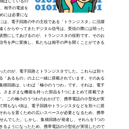
飛ばしているの
く、相手の電波を
めには必要にな
には、電子回路の中の主役である「トランジスタ」に活躍
遠くからやってきたデジタル信号は、受信の際には弱った
状態にしてあげるのが、トランジスタの役割です。そのお
信号を声に変換し、私たちは相手の声を聞くことができる
ったのが、電子回路とトランジスタでした。これらは別々
る「あるもの」の上に一緒に搭載されています。そのある
集積回路は、いわば「極小のうつわ」です。それは、電子
、さまざまな機能を持った部品を1つにまとめて搭載でき
す。 この極小のうつわのおかげで、携帯電話の小型化が実
て間もない頃は、電子回路やトランジスタなどを別々に搭
それらを置くための広いスペースが必要となるため、携帯
せんでした。しかし、集積回路が発達し、それらを1つの
きるようになったため、携帯電話の小型化が実現したので