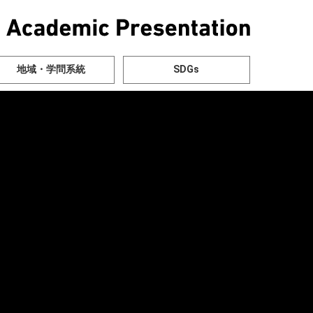
地域・学問系統
SDGs