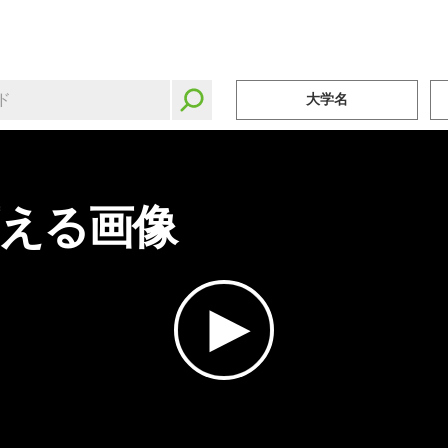
大学名
える画像