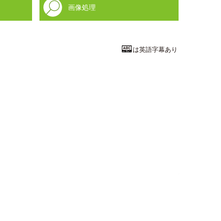
画像処理
は英語字幕あり
工学系統
行動から心を
九州工業大学
大学院生命体工
教授
堀尾 恵一
先