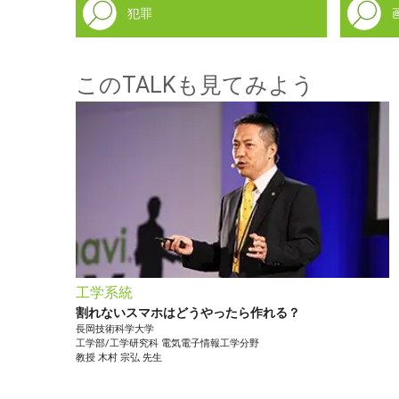
犯罪
このTALKも見てみよう
工学系統
割れないスマホはどうやったら作れる？
長岡技術科学大学
工学部/工学研究科
電気電子情報工学分野
教授
木村 宗弘
先生