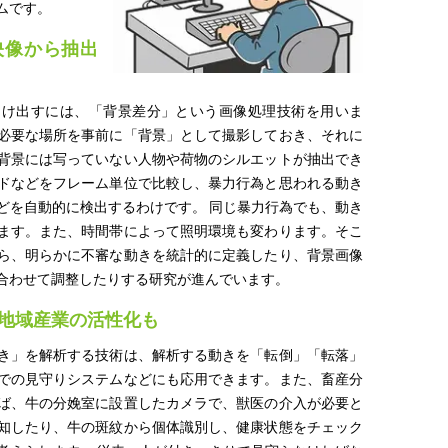
ムです。
映像から抽出
つけ出すには、「背景差分」という画像処理技術を用いま
必要な場所を事前に「背景」として撮影しておき、それに
背景には写っていない人物や荷物のシルエットが抽出でき
ドなどをフレーム単位で比較し、暴力行為と思われる動き
どを自動的に検出するわけです。 同じ暴力行為でも、動き
ます。また、時間帯によって照明環境も変わります。そこ
ら、明らかに不審な動きを統計的に定義したり、背景画像
合わせて調整したりする研究が進んでいます。
地域産業の活性化も
き」を解析する技術は、解析する動きを「転倒」「転落」
での見守りシステムなどにも応用できます。また、畜産分
ば、牛の分娩室に設置したカメラで、獣医の介入が必要と
知したり、牛の斑紋から個体識別し、健康状態をチェック