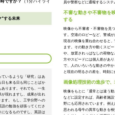
な時ですか？
員や警察などに通報するシステ
不審な動きや不審物を
ク”する未来
する
映像から不審者・不審物を見
す。空港のロビーなど、警戒が
現在の映像を重ね合わせると、
ます。その動き方や動くスピー
や、放置されっぱなしの荷物な
方やスピードには個人差があり
で、人のいろいろな動きの中か
と現在の明るさの差を、時刻に
っているような「研究」はあ
画像処理技術の進歩で、
る日も来る日も同じことばか
もあります。それでも、一生
映像をもとに「通常とは違う動
果が現れますし、成果が出れ
などに設定すれば、高齢者施設
ます。 もし、工学分野への
野にも応用されています。例え
英語の勉強を頑張ってくださ
思われる母牛の異常な動きを検
スになるものですし、英語は