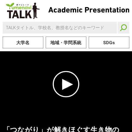
大学名
地域・学問系統
SDGs
「つながり」が解きほぐす生き物の