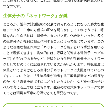
だに得られていません。これは、生物学における未解決問題のひと
つなのです。
生体分子の「ネットワーク」が鍵
ところが、近年の計測技術の発展で得られるようになった膨大な生
物データが、生命の方程式の正体を明らかにしてくれそうです。呼
吸を含む生命活動は、遺伝子、タンパク質、化合物といった、多く
の生体分子が複雑に相互作用することによって生じています。この
ような複雑な相互作用は「ネットワーク分析」という手法を用いる
ことで理解できます。具体的には、呼吸と関連する遺伝子（のグル
ープ）がどれであるかなど、呼吸という生理が生体分子ネットワー
クとしてどのように記述されているのかがわかります。呼吸速度は
体重というよりはむしろ生体分子ネットワークに支配されているの
です。このことは、「生物群集が排出する二酸化炭素はどの程度な
のか」や「寿命を延ばすにはどうしたらよいか」などを生体分子レ
ベルで考える上で役に立ちます。生命の方程式をネットワークで解
くことは環境や医療の分野でとても重要なのです。