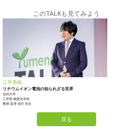
このTALKも見てみよう
工学系統
リチウムイオン電池の知られざる世界
信州大学
工学部
物質化学科
教授
是津 信行
先生
戻る