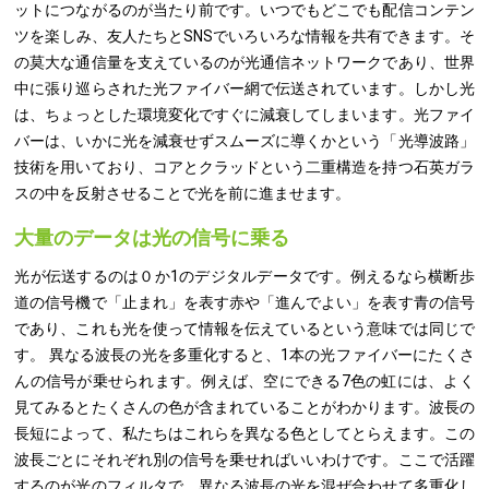
ットにつながるのが当たり前です。いつでもどこでも配信コンテン
ツを楽しみ、友人たちとSNSでいろいろな情報を共有できます。そ
の莫大な通信量を支えているのが光通信ネットワークであり、世界
中に張り巡らされた光ファイバー網で伝送されています。しかし光
は、ちょっとした環境変化ですぐに減衰してしまいます。光ファイ
バーは、いかに光を減衰せずスムーズに導くかという「光導波路」
技術を用いており、コアとクラッドという二重構造を持つ石英ガラ
スの中を反射させることで光を前に進ませます。
大量のデータは光の信号に乗る
光が伝送するのは０か1のデジタルデータです。例えるなら横断歩
道の信号機で「止まれ」を表す赤や「進んでよい」を表す青の信号
であり、これも光を使って情報を伝えているという意味では同じで
す。 異なる波長の光を多重化すると、1本の光ファイバーにたくさ
んの信号が乗せられます。例えば、空にできる7色の虹には、よく
見てみるとたくさんの色が含まれていることがわかります。波長の
長短によって、私たちはこれらを異なる色としてとらえます。この
波長ごとにそれぞれ別の信号を乗せればいいわけです。ここで活躍
するのが光のフィルタで、異なる波長の光を混ぜ合わせて多重化し