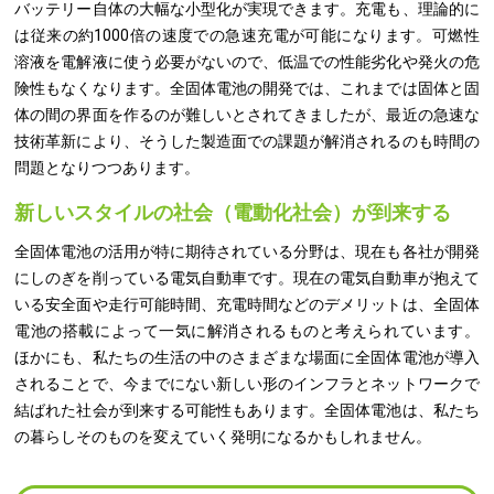
バッテリー自体の大幅な小型化が実現できます。充電も、理論的に
は従来の約1000倍の速度での急速充電が可能になります。可燃性
溶液を電解液に使う必要がないので、低温での性能劣化や発火の危
険性もなくなります。全固体電池の開発では、これまでは固体と固
体の間の界面を作るのが難しいとされてきましたが、最近の急速な
技術革新により、そうした製造面での課題が解消されるのも時間の
問題となりつつあります。
新しいスタイルの社会（電動化社会）が到来する
全固体電池の活用が特に期待されている分野は、現在も各社が開発
にしのぎを削っている電気自動車です。現在の電気自動車が抱えて
いる安全面や走行可能時間、充電時間などのデメリットは、全固体
電池の搭載によって一気に解消されるものと考えられています。
ほかにも、私たちの生活の中のさまざまな場面に全固体電池が導入
されることで、今までにない新しい形のインフラとネットワークで
結ばれた社会が到来する可能性もあります。全固体電池は、私たち
の暮らしそのものを変えていく発明になるかもしれません。