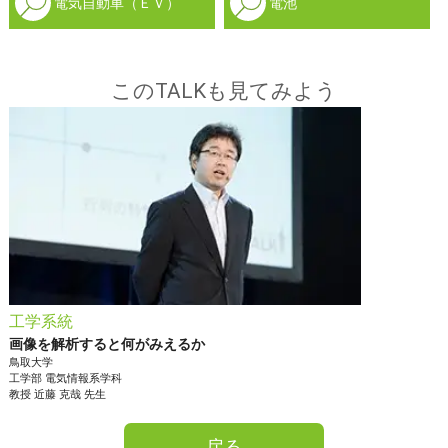
電気自動車（ＥＶ）
電池
このTALKも見てみよう
工学系統
画像を解析すると何がみえるか
鳥取大学
工学部
電気情報系学科
教授
近藤 克哉
先生
戻る