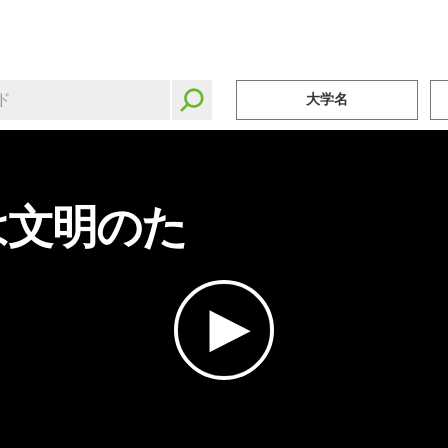
大学名
は文明のた