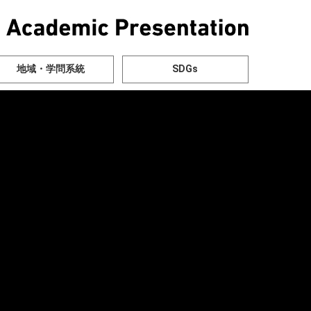
地域・学問系統
SDGs