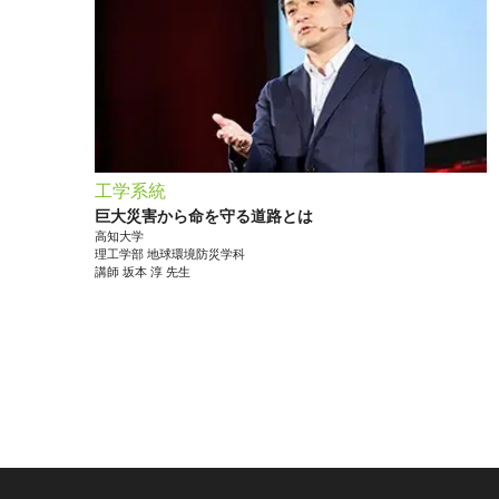
工学系統
巨大災害から命を守る道路とは
高知大学
理工学部
地球環境防災学科
講師
坂本 淳
先生