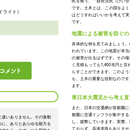
民を救う、「経世済民（けいせ
です。土木とは、この国をよく
はどうすればいいかを考えて実
です。
地震による被害を防ぐの
具体的な例を見てみましょう。
われています。この地震が本当
の被害が出るはずです。その場
く見積もっても1,400兆円
らすことができます。このよう
も、土木の重要な役割なのです
ます。
東日本大震災から考え直
また、日本の交通網が首都圏に
都圏に交通インフラが集中する
に違いありません。その激動
し、疲弊していきます。実際、
めに、ありとあらゆる能力を
ておらず、高速道路もありませ