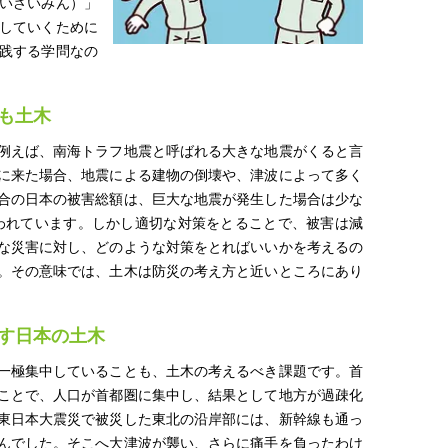
いさいみん）」
していくために
践する学問なの
も土木
例えば、南海トラフ地震と呼ばれる大きな地震がくると言
に来た場合、地震による建物の倒壊や、津波によって多く
合の日本の被害総額は、巨大な地震が発生した場合は少な
と言われています。しかし適切な対策をとることで、被害は減
な災害に対し、どのような対策をとればいいかを考えるの
。その意味では、土木は防災の考え方と近いところにあり
す日本の土木
一極集中していることも、土木の考えるべき課題です。首
ことで、人口が首都圏に集中し、結果として地方が過疎化
東日本大震災で被災した東北の沿岸部には、新幹線も通っ
んでした。そこへ大津波が襲い、さらに痛手を負ったわけ