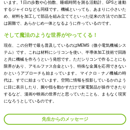
います。1日の歩数や心拍数、睡眠時間を測る活動計、GPSと連動
するジャイロなども同様です。機械といっても、あまりに小さいた
め、材料を加工して部品を組み立ててといった従来の方法での加工
は困難で、あらかじめ一体となるように作っているのです。
そして魔法のような世界がやってくる！
現在、この分野で最も普及しているのはMEMS（微小電気機械シス
テム）です。これは材料にシリコンを使い、半導体加工技術で回路
と共に機械を作ろうという発想です。ただシリコンで作ることにも
限界があり、アモルファス合金という、特殊な金属を応用できない
かというアプローチも始まっています。 マイクロ・ナノ機械の時
代は、すでに始まっています。空間に情報を投影しているかのよう
に目に表示したり、腕や指を動かすだけで家電製品が操作できたり
するなど、漫画や映画の世界だと思っていたことも、まもなく現実
になろうとしているのです。
先生からのメッセージ