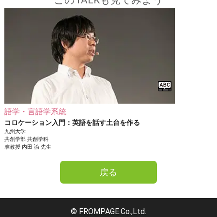
語学・言語学系統
コロケーション入門：英語を話す土台を作る
九州大学
共創学部
共創学科
准教授
内田 諭
先生
戻る
© FROMPAGE.Co.,Ltd.