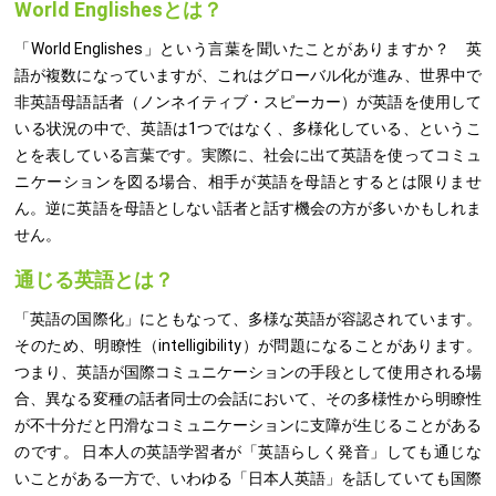
World Englishesとは？
「World Englishes」という言葉を聞いたことがありますか？ 英
語が複数になっていますが、これはグローバル化が進み、世界中で
非英語母語話者（ノンネイティブ・スピーカー）が英語を使用して
いる状況の中で、英語は1つではなく、多様化している、というこ
とを表している言葉です。実際に、社会に出て英語を使ってコミュ
ニケーションを図る場合、相手が英語を母語とするとは限りませ
ん。逆に英語を母語としない話者と話す機会の方が多いかもしれま
せん。
通じる英語とは？
「英語の国際化」にともなって、多様な英語が容認されています。
そのため、明瞭性（intelligibility）が問題になることがあります。
つまり、英語が国際コミュニケーションの手段として使用される場
合、異なる変種の話者同士の会話において、その多様性から明瞭性
が不十分だと円滑なコミュニケーションに支障が生じることがある
のです。 日本人の英語学習者が「英語らしく発音」しても通じな
いことがある一方で、いわゆる「日本人英語」を話していても国際