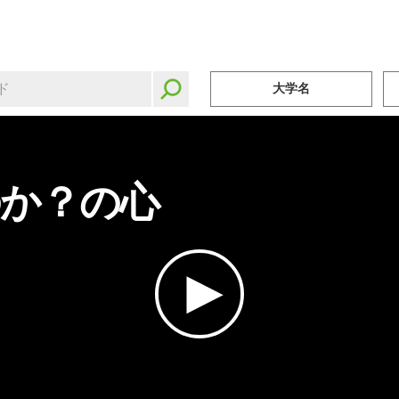
大学名
か？の心