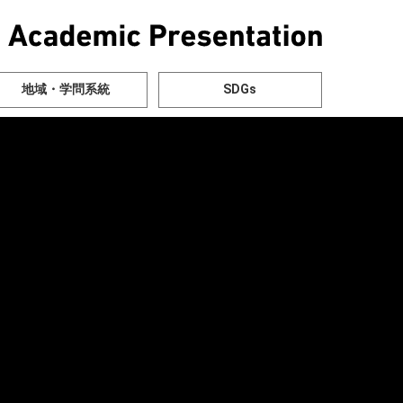
地域・学問系統
SDGs