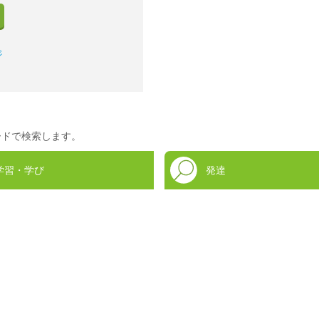
ジ
ードで検索します。
学習・学び
発達