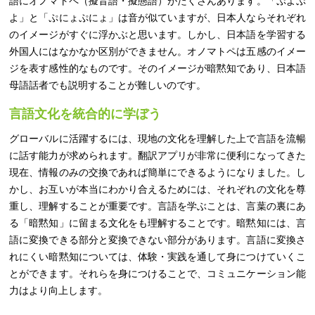
語にオノマトペ（擬音語・擬態語）がたくさんあります。「ぷよぷ
よ」と「ぷにょぷにょ」は音が似ていますが、日本人ならそれぞれ
のイメージがすぐに浮かぶと思います。しかし、日本語を学習する
外国人にはなかなか区別ができません。オノマトペは五感のイメー
ジを表す感性的なものです。そのイメージが暗黙知であり、日本語
母語話者でも説明することが難しいのです。
言語文化を統合的に学ぼう
グローバルに活躍するには、現地の文化を理解した上で言語を流暢
に話す能力が求められます。翻訳アプリが非常に便利になってきた
現在、情報のみの交換であれば簡単にできるようになりました。し
かし、お互いが本当にわかり合えるためには、それぞれの文化を尊
重し、理解することが重要です。言語を学ぶことは、言葉の裏にあ
る「暗黙知」に留まる文化をも理解することです。暗黙知には、言
語に変換できる部分と変換できない部分があります。言語に変換さ
れにくい暗黙知については、体験・実践を通して身につけていくこ
とができます。それらを身につけることで、コミュニケーション能
力はより向上します。