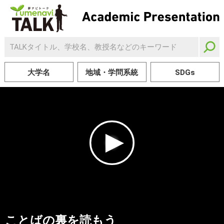
大学名
地域・学問系統
SDGs
ことばの裏を読もう
