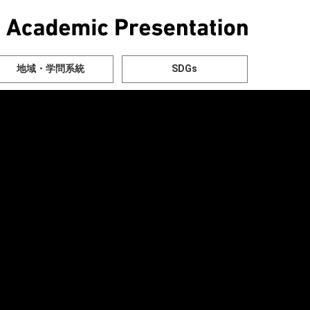
地域・学問系統
SDGs