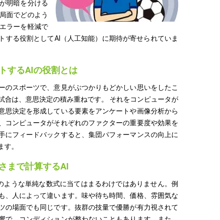
が明暗を分ける
局面でどのよう
エラーを軽減で
トする役割としてAI（人工知能）に期待が寄せられていま
トするAIの役割とは
ーのスポーツで、意見がぶつかりもどかしい思いをしたこ
試合は、意思決定の積み重ねです。 それをコンピュータが
意思決定を形成している要素をアンケートや画像分析から
、コンピュータがそれぞれのファクターの重要度や効果を
手にフィードバックすると、集団パフォーマンスの向上に
ます。
さまで計算するAI
2のような単純な数式に当てはまるわけではありません。例
も、人によって違います。味や待ち時間、価格、雰囲気な
ツの場面でも同じです。抜群の技量で優勝が有力視されて
響で、コンディションが整わないこともあります。また、