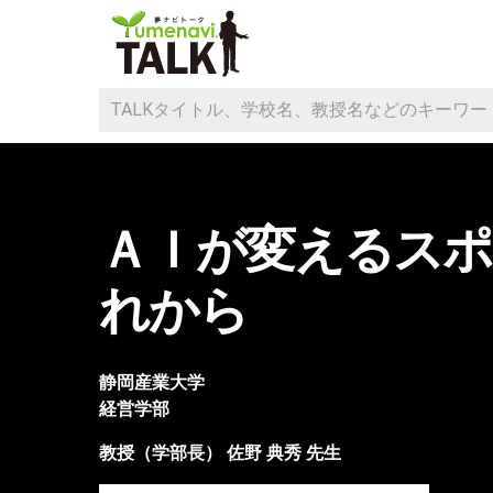
ＡＩが変えるスポ
れから
静岡産業大学
経営学部
教授（学部長）
佐野 典秀
先生