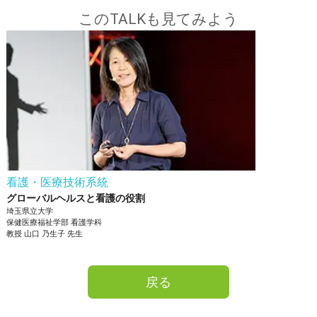
このTALKも見てみよう
看護・医療技術系統
グローバルヘルスと看護の役割
埼玉県立大学
保健医療福祉学部
看護学科
教授
山口 乃生子
先生
戻る