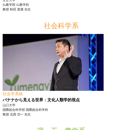
立正大学
仏教学部
仏教学科
教授
秋田 貴廣
先生
社会科学系
社会学系統
バナナから見える世界：文化人類学的視点
山口大学
国際総合科学部
国際総合科学科
教授
北西 功一
先生