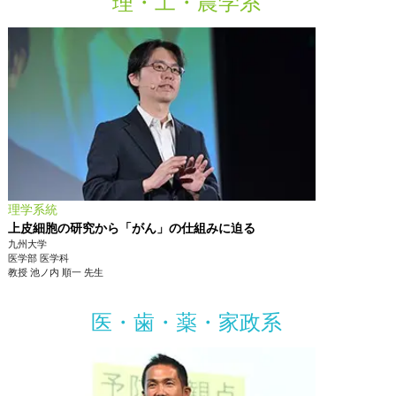
理・工・農学系
理学系統
上皮細胞の研究から「がん」の仕組みに迫る
九州大学
医学部
医学科
教授
池ノ内 順一
先生
医・歯・薬・家政系