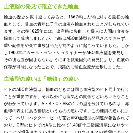
血液型の発見で確立できた輸血
輸血の歴史を振り返ってみると、1667年に人間に対する最初の輸
血として、貧血の青年に子羊の血液を輸血されたことが知られてい
ます。その後1825年には、出産時に失血した婦人に人間の血液を
輸血して成功しましたが、当時はABO血液型も発見されておらず、
重い副作用や死亡事故は当たり前のように起こっていました。しか
し1900年にカール・ラントシュタイナーがABO血液型を発見し、
その後も血が固まらないようにする抗凝固剤の発見により、血液の
保存が可能になったことで、飛躍的に輸血医療が進歩しました。
血液型の違いは「糖鎖」の違い
ヒトのABO血液型は、輸血のときには同じ血液型のヒト同士で行う
ことが重要ですが、それ以外にも病気との関係などいろいろなこと
がわかっています。A・B・O・ABの4つの型を分けているのは、赤
血球の表面にある糖鎖というものの違いです。この糖鎖の違いによ
って、ヘリコバクター・ピロリ菌とABO血液型の関連が報告されて
おり、O型のヒトではA型に比べて1.43倍十二指腸潰瘍になりやす
いことが報告されています。また、ノロウイルスの種類によって