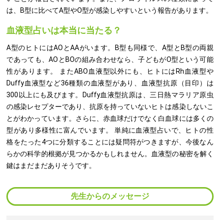
は、B型に比べてA型やO型が感染しやすいという報告があります。
血液型占いは本当に当たる？
A型のヒトにはAOとAAがいます。B型も同様で、A型とB型の両親
であっても、AOとBOの組み合わせなら、子どもがO型という可能
性があります。 またABO血液型以外にも、ヒトにはRh血液型や
Duffy血液型など36種類の血液型があり、血液型抗原（目印）は
300以上にも及びます。Duffy血液型抗原は、三日熱マラリア原虫
の感染レセプターであり、抗原を持っていないヒトは感染しないこ
とがわかっています。さらに、赤血球だけでなく白血球には多くの
型があり多様性に富んでいます。 単純に血液型占いで、ヒトの性
格をたった4つに分類することには疑問符がつきますが、今後なん
らかの科学的根拠が見つかるかもしれません。血液型の秘密を解く
鍵はまだまだありそうです。
先生からのメッセージ