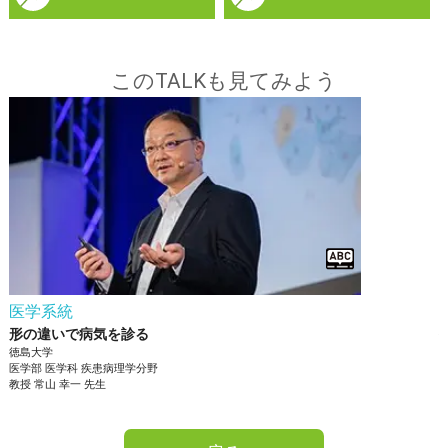
このTALKも見てみよう
医学系統
形の違いで病気を診る
徳島大学
医学部
医学科 疾患病理学分野
教授
常山 幸一
先生