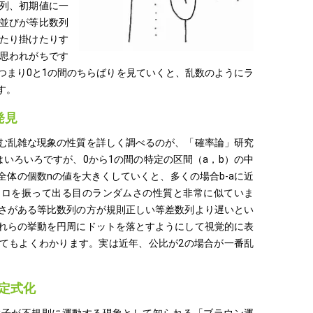
列、初期値に一
並びが等比数列
たり掛けたりす
思われがちです
つまり0と1の間のちらばりを見ていくと、乱数のようにラ
す。
発見
む乱雑な現象の性質を詳しく調べるのが、「確率論」研究
はいろいろですが、0から1の間の特定の区間（a，b）の中
全体の個数nの値を大きくしていくと、多くの場合b-aに近
コロを振って出る目のランダムさの性質と非常に似ていま
さがある等比数列の方が規則正しい等差数列より遅いとい
れらの挙動を円周にドットを落とすようにして視覚的に表
てもよくわかります。実は近年、公比が2の場合が一番乱
。
定式化