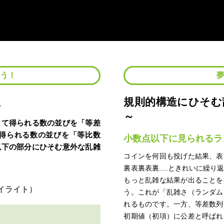
よう！
理
規則的構造にひそむ
～
して得られる数の並びを「等差
得られる数の並びを「等比数
小数点以下に見られるラ
以下の部分にひそむ意外な乱雑
コインを何回も投げた結果、表
裏表裏表裏……ときれいに繰り
もっと乱雑な結果が出ることを
う。これが「乱雑さ（ランダム
れるものです。一方、等差数列
初期値（初項）に公差と呼ばれ