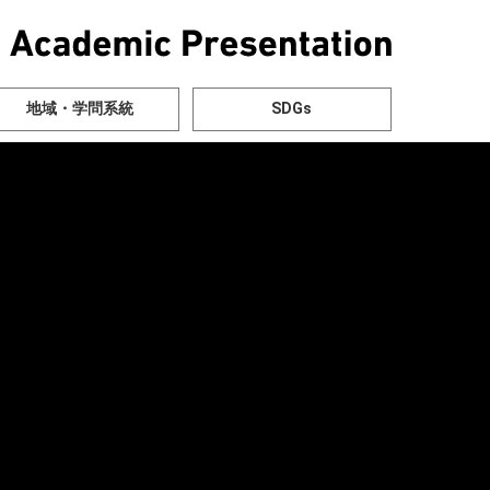
地域・学問系統
SDGs