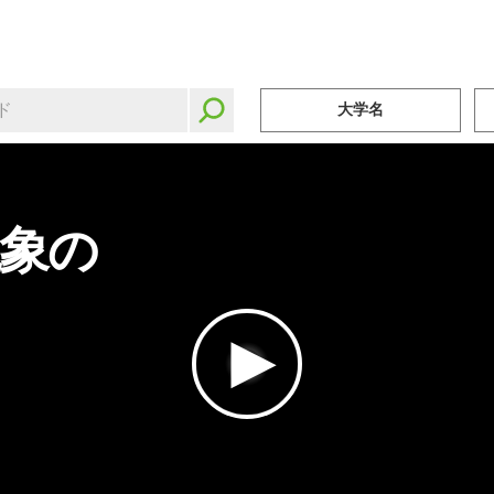
大学名
象の
