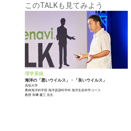
このTALKも見てみよう
理学系統
海洋の「悪いウイルス」・「良いウイルス」
高知大学
農林海洋科学部
海洋資源科学科 海洋生命科学コース
教授
長﨑 慶三
先生