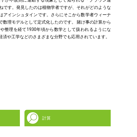
粒子が不規則に運動する現象として知られる「ブラウン運
ねです。発見したのは植物学者ですが、それがどのような
はアインシュタインです。さらにそこから数学者ウィーナ
で数理モデルとして定式化したのです。 賭け事の計算から
や整理を経て1930年頃から数学として扱われるようにな
経済や工学などのさまざまな分野でも応用されています。
計算