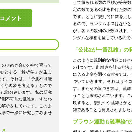
して得られる数の並びが等差数
定の数である公比を掛けた数の
です。ともに規則的に数を足し
るので、ランダムネスはないと
が、各々の数列の小数点以下、
ンダムな様相を呈しているので
「公比2が一番乱雑」の
このように規則的な構造にひそ
」のせめぎ合いの中で育って
の1つです。乱雑さを計る方法
心とする「解析学」が生ま
に入る比率を調べる方法では、
ます。それは、「予測不可能
づいていきます。それはサイ
うな現象を考える」もので
す。またその近づき方は、乱雑
は随分違います。 私の研究
うことも確認されています。こ
予測不可能な乱雑さ、すなわ
現すると、規則性や乱雑さがと
の解析をしています。このよ
雑であることも発見されました
大学で一緒に研究してみませ
ブラウン運動も確率論で
よう