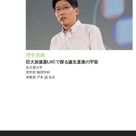
理学系統
巨大加速器LHCで探る誕生直後の宇宙
名古屋大学
理学部
物理学科
准教授
戸本 誠
先生