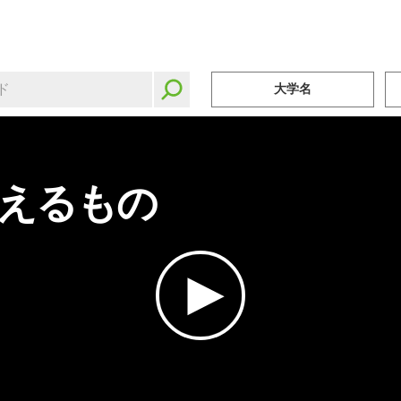
大学名
えるもの