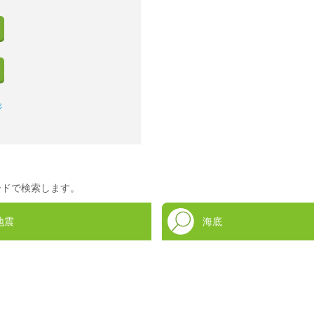
ジ
ードで検索します。
地震
海底