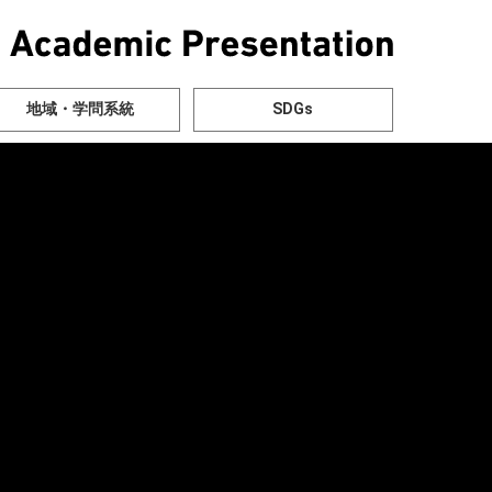
地域・学問系統
SDGs