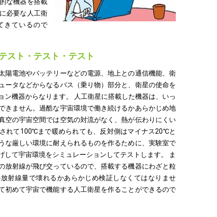
的な機器を搭載
に必要な人工衛
てきているので
テスト・テスト・テスト
太陽電池やバッテリーなどの電源、地上との通信機能、衛
ュータなどからなるバス（乗り物）部分と、衛星の使命を
ョン機器からなります。 人工衛星に搭載した機器は、いっ
できません。過酷な宇宙環境で働き続けるかあらかじめ地
真空の宇宙空間では空気の対流がなく、熱が伝わりにくい
されて100℃まで暖められても、反対側はマイナス20℃と
うな厳しい環境に耐えられるものを作るために、実験室で
げして宇宙環境をシミュレーションしてテストします。 ま
の放射線が飛び交っているので、搭載する機器にわざと粒
の放射線量で壊れるかあらかじめ検証しなくてはなりませ
て初めて宇宙で機能する人工衛星を作ることができるので