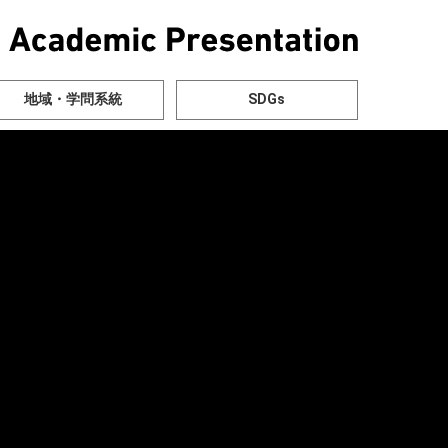
地域・学問系統
SDGs