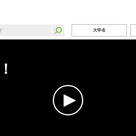
大学名
！