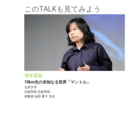
このTALKも見てみよう
理学系統
10km先の未知なる世界「マントル」
九州大学
共創学部
共創学科
准教授
仙田 量子
先生