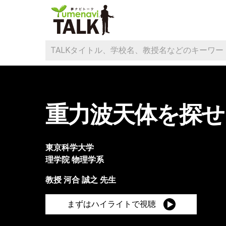
重力波天体を探せ
東京科学大学
理学院
物理学系
教授
河合 誠之
先生
まずはハイライトで視聴