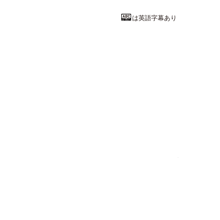
は英語字幕あり
理学系統
まさつを科学
電気通信大学
情報理工学域 II
教授
佐々木 成朗