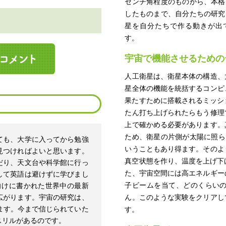
センチ角程度のものから、本格
したものまで、自分たちの研究
星を自分たちで作る動きが出
す。
宇宙で機能させるための
人工衛星は、衛星本体の構造、
星全体の機能を統括するコンピ
果たすために搭載されるミッシ
たん打ち上げられたらもう修理
上で確かめる必要があります。
ため、衛星の片側が太陽に照ら
ても、大学に入ってから勉強
いうこともあり得ます。そのよ
見つければよいと思います。
真空状態を作り、温度を上げ下
だり、天文台や科学館に行っ
た、宇宙空間には高エネルギー
して英語は避けずに学びまし
子ビームを当て、どのくらい
向けに書かれた世界中の最新
広がります。宇宙の研究は、
ん。このような実験をクリアし
ます。今まで信じられていた
す。
スリルがあるのです。