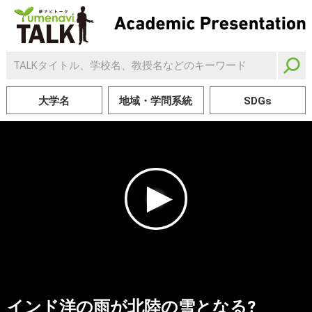
大学名
地域・学問系統
SDGs
インド洋の雨が北陸の雪となる?