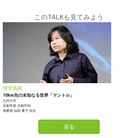
このTALKも見てみよう
理学系統
10km先の未知なる世界「マントル」
九州大学
共創学部
共創学科
准教授
仙田 量子
先生
戻る