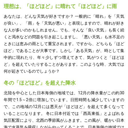
理想は、「ほどほど」に晴れて「ほどほど」に雨
あなたは、どんな天気が好きですか？ 一般的に「晴れ」を「天気
が良い」、「雨」を「天気が悪い」と表現しますので、晴れが好き
な人が多いのかもしれません。でも、そんな「良い天気」も長く続
くと渇水などの問題を引き起こしますし、「悪い天気」も水不足の
ときには恵みの雨として重宝されます。ですから、どちらも「ほど
ほど」であることが大事です。しかし「ある天気」が、時として集
中的に現れたり、年々少しずつ増えてきて、気がつくと「ほどほ
ど」を超えていたりすることがあります。このような時、大気では
何が起きているのでしょうか？
冬の「ほどほど」を超えた降水
北陸を中心とした日本海側の地域では、12月の降水量がこの約30
年間で1.5～2倍に増加しています。日照時間も減少していますの
で、この地域の12月には悪天が「ほどほど」を超えて多くなって
いることになります。 冬に日本付近では「西高東低」とよばれる
気圧配置により、北西の季節風がふきます。この風が、暖かい日本
海で水蒸気を吸収しながらやってくることで、日本海側の地域では