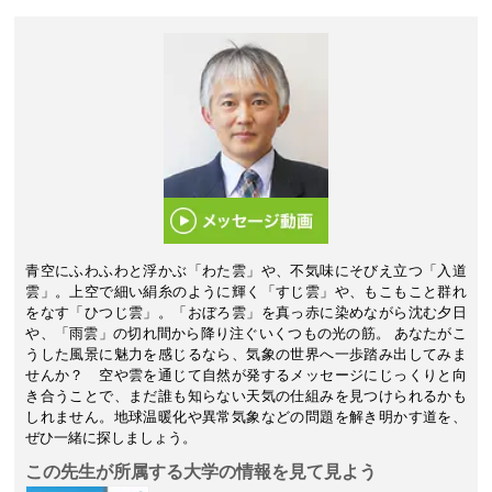
青空にふわふわと浮かぶ「わた雲」や、不気味にそびえ立つ「入道
雲」。上空で細い絹糸のように輝く「すじ雲」や、もこもこと群れ
をなす「ひつじ雲」。「おぼろ雲」を真っ赤に染めながら沈む夕日
や、「雨雲」の切れ間から降り注ぐいくつもの光の筋。 あなたがこ
うした風景に魅力を感じるなら、気象の世界へ一歩踏み出してみま
せんか？ 空や雲を通じて自然が発するメッセージにじっくりと向
き合うことで、まだ誰も知らない天気の仕組みを見つけられるかも
しれません。地球温暖化や異常気象などの問題を解き明かす道を、
ぜひ一緒に探しましょう。
この先生が所属する大学の情報を見て見よう