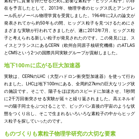
素粒子に質量を持たせるために必要な素粒子「ヒッグス粒子」の存
在を予言したとして、2013年、物理学者のヒッグス氏とアングレ
ール氏がノーベル物理学賞を受賞しました。1964年に2人の論文が
発表されてから約50年もの間、ヒッグス粒子を見つけるためにさ
まざまな実験が行われてきましたが、遂に2012年7月、ヒッグス粒
子と考えられる新しい粒子が発見されたのです。この発見には、ス
イスとフランスにあるCERN（欧州合同原子核研究機構）のATLAS
とCMSという2つの国際共同実験グループが貢献しました。
地下100ｍに広がる巨大加速器
実験は、CERNのLHC（大型ハドロン衝突型加速器）を使って行わ
れました。LHCは地下100mにある、全周約27kmの巨大なリング状
の施設です。そこで、陽子をほぼ光のスピードに加速させ、1秒間
に2千万回衝突させる実験が延々と繰り返されました。高エネルギ
ーの陽子同士をぶつけることで、ビッグバン直後の宇宙のような状
態をつくり出し、そこで生まれるいろいろな素粒子の中からヒッグ
ス粒子を探していったのです。
ものづくりも素粒子物理学研究の大切な要素