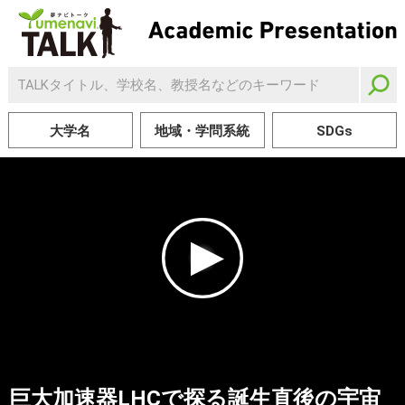
大学名
地域・学問系統
SDGs
巨大加速器LHCで探る誕生直後の宇宙