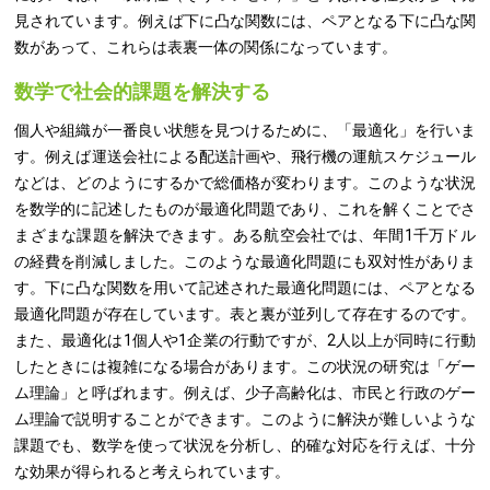
見されています。例えば下に凸な関数には、ペアとなる下に凸な関
数があって、これらは表裏一体の関係になっています。
数学で社会的課題を解決する
個人や組織が一番良い状態を見つけるために、「最適化」を行いま
す。例えば運送会社による配送計画や、飛行機の運航スケジュール
などは、どのようにするかで総価格が変わります。このような状況
を数学的に記述したものが最適化問題であり、これを解くことでさ
まざまな課題を解決できます。ある航空会社では、年間1千万ドル
の経費を削減しました。このような最適化問題にも双対性がありま
す。下に凸な関数を用いて記述された最適化問題には、ペアとなる
最適化問題が存在しています。表と裏が並列して存在するのです。
また、最適化は1個人や1企業の行動ですが、2人以上が同時に行動
したときには複雑になる場合があります。この状況の研究は「ゲー
ム理論」と呼ばれます。例えば、少子高齢化は、市民と行政のゲー
ム理論で説明することができます。このように解決が難しいような
課題でも、数学を使って状況を分析し、的確な対応を行えば、十分
な効果が得られると考えられています。