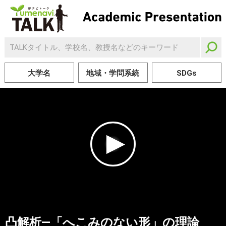
大学名
地域・学問系統
SDGs
凸解析―「へこみのない形」の理論