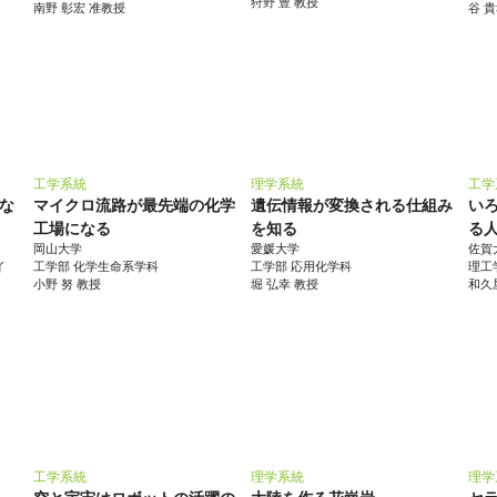
狩野 豊 教授
南野 彰宏 准教授
谷 
工学系統
理学系統
工学
な
マイクロ流路が最先端の化学
遺伝情報が変換される仕組み
い
工場になる
を知る
る
岡山大学
愛媛大学
佐賀
イ
工学部 化学生命系学科
工学部 応用化学科
理工
小野 努 教授
堀 弘幸 教授
和久
工学系統
理学系統
理学