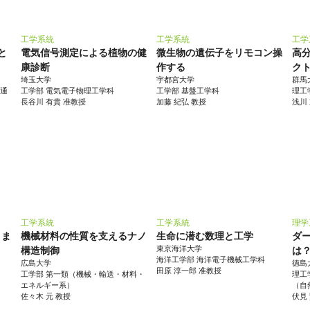
工学系統
工学系統
工学
と
電気信号測定による植物の健
微生物の遺伝子をリモコン操
高
康診断
作する
ク
埼玉大学
宇都宮大学
群馬
報通
工学部 電気電子物理工学科
工学部 基盤工学科
理工
長谷川 有貴 准教授
加藤 紀弘 教授
浅川
工学系統
工学系統
理学
とま
機械材料の性質を支えるナノ
生命に潜む数理と工学
ダ
東京海洋大学
構造制御
は
海洋工学部 海洋電子機械工学科
広島大学
徳島
田原 淳一郎 准教授
工学部 第一類（機械・輸送・材料・
理工
エネルギー系）
（自
佐々木 元 教授
伏見