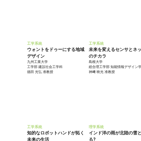
工学系統
工学系統
ウォントをドゥーにする地域
未来を変えるセンサとネ
デザイン
のチカラ
九州工業大学
島根大学
工学部 建設社会工学科
総合理工学部 知能情報デザイン
德田 光弘 准教授
神﨑 映光 准教授
工学系統
理学系統
知的なロボットハンドが拓く
インド洋の雨が北陸の雪
未来の生活
る?