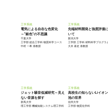
工学系統
工学系統
電気による自在な色変化
先端材料開発と強度評価
～“銀色”の不思議
いて
千葉大学
新潟大学
工学部 総合工学科 物質科学コース
工学部 工学科 材料科学プログラ
中村 一希 准教授
大木 基史 准教授
工学系統
工学系統
ジェット騒音低減研究～見え
高校生の知らないLiイオ
ない音源を探す
池の世界
群馬大学
信州大学
理工学部 機械知能システム理工学科
工学部 物質化学科