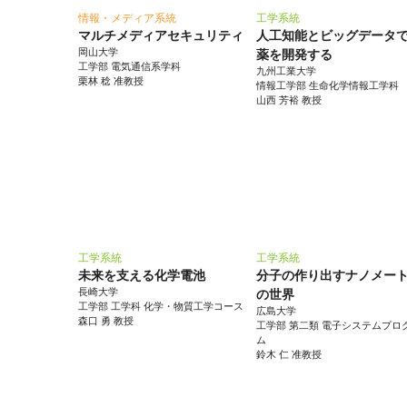
情報・メディア系統
工学系統
マルチメディアセキュリティ
人工知能とビッグデータ
岡山大学
薬を開発する
工学部 電気通信系学科
九州工業大学
栗林 稔 准教授
情報工学部 生命化学情報工学科
山西 芳裕 教授
工学系統
工学系統
未来を支える化学電池
分子の作り出すナノメー
長崎大学
の世界
工学部 工学科 化学・物質工学コース
広島大学
森口 勇 教授
工学部 第二類 電子システムプロ
ム
鈴木 仁 准教授