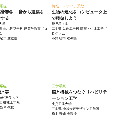
系統
情報・メディア系統
築音響学 ～音から建築を
生物の進化をコンピュータ上
計する
で模倣しよう
大学
鹿児島大学
部 土木建築学科 建築学教育プロ
工学部 先進工学科 情報・生体工学プ
ム
ログラム
 敬二 准教授
小野 智司 准教授
系統
工学系統
能と美
脳と機械をつなぐリハビリテ
技術科学大学
ーション工学
部 機械工学系
北見工業大学
 昌伸 教授
工学部 地域未来デザイン工学科
橋本 泰成 准教授