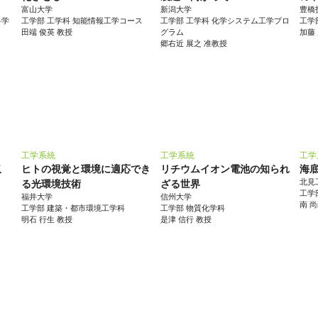
富山大学
新潟大学
豊橋
科学
工学部 工学科 知能情報工学コース
工学部 工学科 化学システム工学プロ
工学
田端 俊英 教授
グラム
加藤
郷右近 展之 准教授
工学系統
工学系統
工学
収
ヒトの視覚と環境に適応でき
リチウムイオン電池の知られ
海
北見
る光環境技術
ざる世界
工学
福井大学
信州大学
南 
工学部 建築・都市環境工学科
工学部 物質化学科
明石 行生 教授
是津 信行 教授