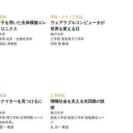
系統
情報・メディア系統
分子を用いた生体模倣エレ
ウェアラブルコンピュータが
トロニクス
世界を変える日
大学
神戸大学
学部 化学・生物化学科
工学部 電気電子工学科
 直紀 准教授
寺田 努 教授
系統
工学系統
ークマターを見つけるに
情報社会を支える光回路の技
？
術
大学
香川大学
学部 理工学科 応用理数コース
創造工学部 創造工学科 情報通信コー
然科学系）
ス
 賢一 教授
丸 浩一 教授