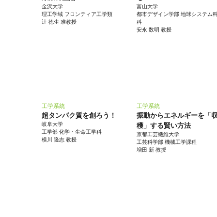
金沢大学
富山大学
理工学域 フロンティア工学類
都市デザイン学部 地球システム
辻 徳生 准教授
科
安永 数明 教授
工学系統
工学系統
超タンパク質を創ろう！
振動からエネルギーを「
岐阜大学
穫」する賢い方法
工学部 化学・生命工学科
京都工芸繊維大学
横川 隆志 教授
工芸科学部 機械工学課程
増田 新 教授