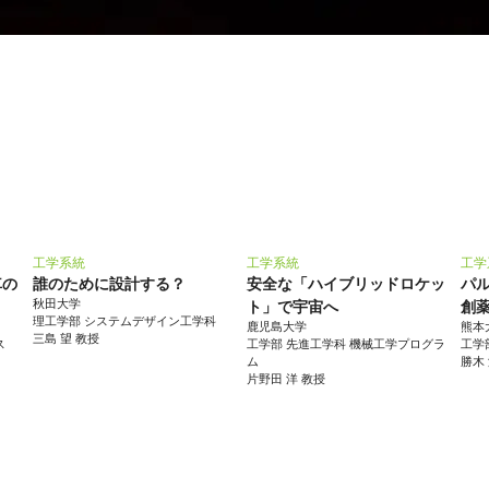
工学系統
工学系統
工学
車の
誰のために設計する？
安全な「ハイブリッドロケッ
パ
秋田大学
ト」で宇宙へ
創
理工学部 システムデザイン工学科
鹿児島大学
熊本
三島 望 教授
ス
工学部 先進工学科 機械工学プログラ
工学
ム
勝木
片野田 洋 教授