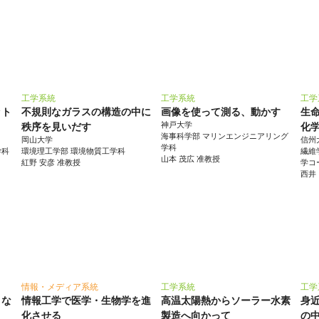
工学系統
工学系統
工学
ット
不規則なガラスの構造の中に
画像を使って測る、動かす
生
神戸大学
秩序を見いだす
化
海事科学部 マリンエンジニアリング
岡山大学
信州
学科
学科
環境理工学部 環境物質工学科
繊維
山本 茂広 准教授
紅野 安彦 准教授
学コ
西井
情報・メディア系統
工学系統
工学
とな
情報工学で医学・生物学を進
高温太陽熱からソーラー水素
身
化させる
製造へ向かって
の