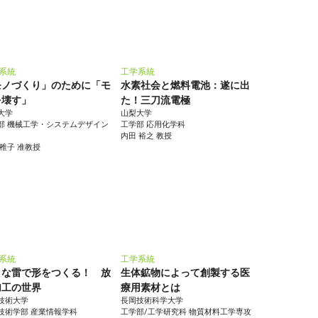
系統
工学系統
モノづくり」のために「モ
水素社会と燃料電池：遂に出
を壊す」
た！三刀流電極
大学
山梨大学
部 機械工学・システムデザイン
工学部 応用化学科
内田 裕之 教授
 稚子 准教授
系統
工学系統
さな雷で形をつくる！ 放
生体鉱物によって創製する医
加工の世界
療用素材とは
技術大学
長岡技術科学大学
技術学部 産業情報学科
工学部/工学研究科 物質材料工学専攻