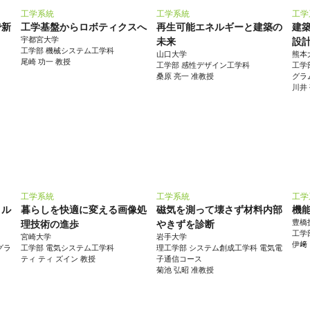
工学系統
工学系統
工学
で新
工学基盤からロボティクスへ
再生可能エネルギーと建築の
建
宇都宮大学
未来
設
工学部 機械システム工学科
山口大学
熊本
尾崎 功一 教授
工学部 感性デザイン工学科
工学
桑原 亮一 准教授
グラ
川井
工学系統
工学系統
工学
トル
暮らしを快適に変える画像処
磁気を測って壊さず材料内部
機
豊橋
理技術の進歩
やきずを診断
工学
宮崎大学
岩手大学
伊﨑
グラ
工学部 電気システム工学科
理工学部 システム創成工学科 電気電
ティ ティ ズイン 教授
子通信コース
菊池 弘昭 准教授