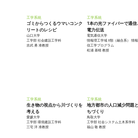
工学系統
工学系統
ゴミからつくるウマいコンク
1本の光ファイバーで通信
リートのレシピ
電力伝送
山口大学
電気通信大学
工学部 社会建設工学科
情報理工学域 II類（融合系） 情
吉武 勇 准教授
信工学プログラム
松浦 基晴 教授
工学系統
工学系統
生き物の視点から川づくりを
地方都市の人口減少問題
考える
ちづくり
愛媛大学
鳥取大学
工学部 環境建設工学科
工学部 社会システム土木系学科
三宅 洋 准教授
福山 敬 教授