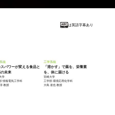
は英語字幕あり
系統
工学系統
ルスパワーが変える食品と
「溶かす」で薬を、栄養素
薬の未来
を、体に届ける
大学
宮崎大学
部 情報電気工学科
工学部 環境応用化学科
 淳 教授
大島 達也 教授