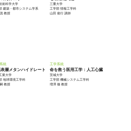
技術科学大学
三重大学
部 建築・都市システム学系
工学部 情報工学科
 茂 教授
山田 俊行 講師
系統
工学系統
底表層メタンハイドレート
命を救う医用工学：人工心臓
工業大学
茨城大学
部 地球環境工学科
工学部 機械システム工学科
尚嗣 教授
増澤 徹 教授