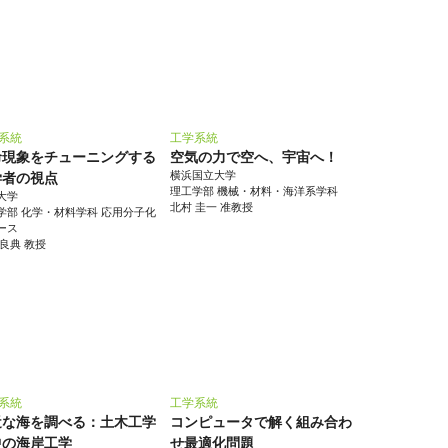
系統
工学系統
命現象をチューニングする
空気の力で空へ、宇宙へ！
横浜国立大学
学者の視点
理工学部 機械・材料・海洋系学科
大学
北村 圭一 准教授
学部 化学・材料学科 応用分子化
ース
 良典 教授
系統
工学系統
近な海を調べる：土木工学
コンピュータで解く組み合わ
中の海岸工学
せ最適化問題