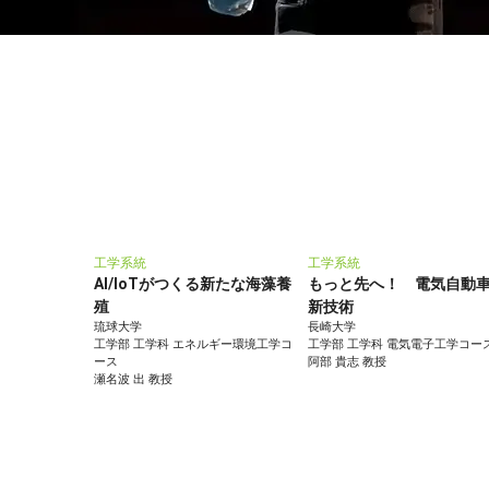
工学系統
工学系統
AI/IoTがつくる新たな海藻養
もっと先へ！ 電気自動
殖
新技術
琉球大学
長崎大学
工学部 工学科 エネルギー環境工学コ
工学部 工学科 電気電子工学コー
ース
阿部 貴志 教授
瀬名波 出 教授