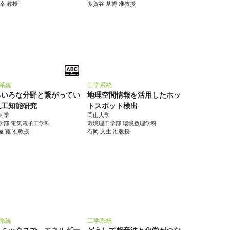
貴幸 教授
多賀谷 基博 准教授
系統
工学系統
ろいろな分野と繋がってい
地理空間情報を活用したホッ
人工知能研究
トスポット検出
大学
岡山大学
学部 電気電子工学科
環境理工学部 環境数理学科
屋 寛 准教授
石岡 文生 准教授
系統
工学系統