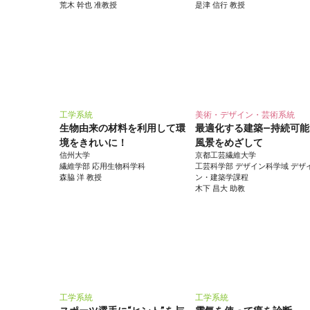
荒木 幹也 准教授
是津 信行 教授
工学系統
美術・デザイン・芸術系統
生物由来の材料を利用して環
最適化する建築―持続可能
境をきれいに！
風景をめざして
信州大学
京都工芸繊維大学
繊維学部 応用生物科学科
工芸科学部 デザイン科学域 デザ
森脇 洋 教授
ン・建築学課程
木下 昌大 助教
工学系統
工学系統