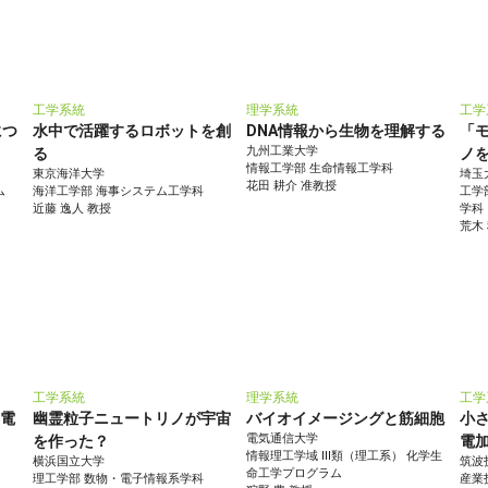
工学系統
理学系統
工学
につ
水中で活躍するロボットを創
DNA情報から生物を理解する
「
九州工業大学
る
ノ
情報工学部 生命情報工学科
東京海洋大学
埼玉
花田 耕介 准教授
ム
海洋工学部 海事システム工学科
工学
近藤 逸人 教授
学科
荒木
工学系統
理学系統
工学
ン電
幽霊粒子ニュートリノが宇宙
バイオイメージングと筋細胞
小
電気通信大学
を作った？
電
情報理工学域 III類（理工系） 化学生
横浜国立大学
筑波
命工学プログラム
理工学部 数物・電子情報系学科
産業