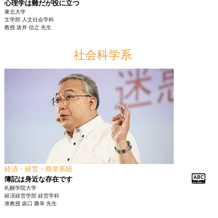
心理学は難だが役に立つ
東北大学
文学部
人文社会学科
教授
坂井 信之
先生
社会科学系
経済・経営・商学系統
簿記は身近な存在です
札幌学院大学
経済経営学部
経営学科
准教授
坂口 勝幸
先生