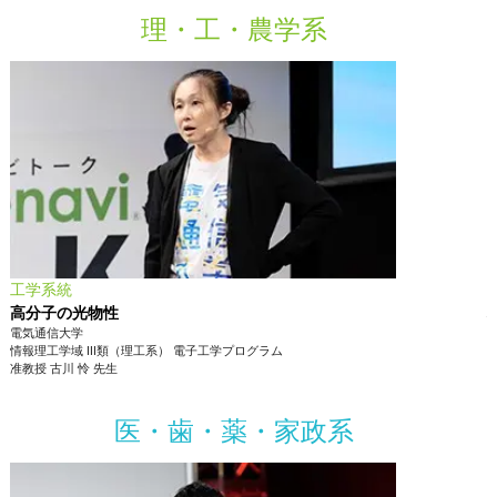
理・工・農学系
工学系統
高分子の光物性
電気通信大学
情報理工学域 III類（理工系）
電子工学プログラム
准教授
古川 怜
先生
医・歯・薬・家政系