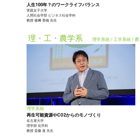
人生100年？のワークライフバランス
実践女子大学
人間社会学部
ビジネス社会学科
教授
篠﨑 香織
先生
理・工・農学系
理学系統 / 工学系統 /
理学系統
再生可能資源やCO2からのモノづくり
名古屋大学
理学部
化学科
教授
斎藤 進
先生