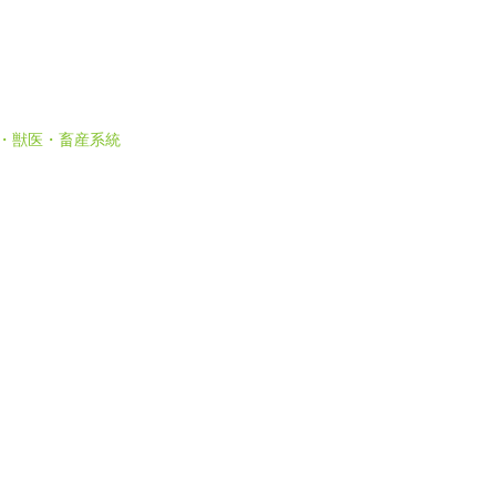
 農・獣医・畜産系統