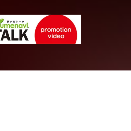
工学系統
に生きるため
電波で地球宇
測する！
電気通信大学
情報理工学域 II
教授
芳原 容英
先生