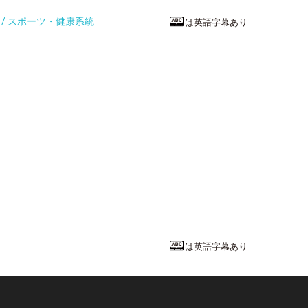
統 / スポーツ・健康系統
は英語字幕あり
看護・医療技
感染症 ～目
岐阜医療科学大
保健科学部
臨床
教授
中山 章文
先
は英語字幕あり