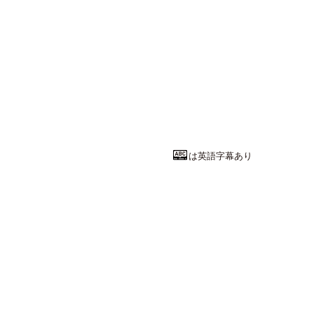
文学・人文系
日本史を学ぶ
東北大学
文学部
人文社会
教授
籠橋 俊光
先
は英語字幕あり
経済・経営・