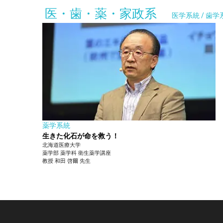
医・歯・薬・家政系
医学系統 / 歯学
薬学系統
生きた化石が命を救う！
北海道医療大学
薬学部
薬学科 衛生薬学講座
教授
和田 啓爾
先生