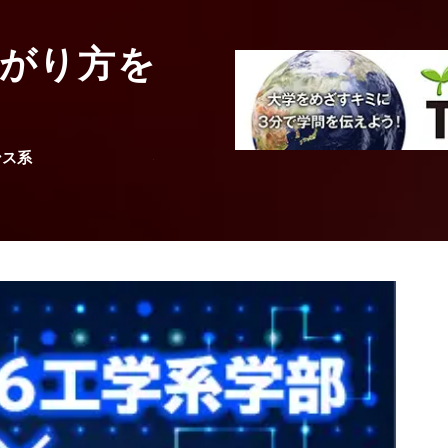
文学・人文系統
がり方を
グローバル社会
の社会的スキル
ンス系
神戸学院大学
心理学部
心理学科
教授
毛 新華
先生