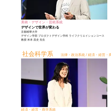
美術・デザイン・芸術系統
デザインで世界が変わる
京都精華大学
デザイン学部
プロダクトデザイン学科 ライフクリエイションコース
教授
米本 昌史
先生
社会科学系
法律・政治系統 / 経済・経営・商
経済・経営・商学系統