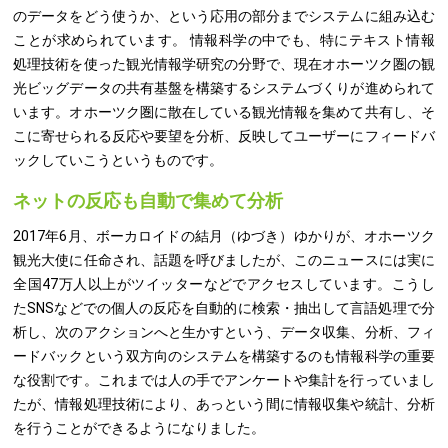
のデータをどう使うか、という応用の部分までシステムに組み込む
ことが求められています。 情報科学の中でも、特にテキスト情報
処理技術を使った観光情報学研究の分野で、現在オホーツク圏の観
光ビッグデータの共有基盤を構築するシステムづくりが進められて
います。オホーツク圏に散在している観光情報を集めて共有し、そ
こに寄せられる反応や要望を分析、反映してユーザーにフィードバ
ックしていこうというものです。
ネットの反応も自動で集めて分析
2017年6月、ボーカロイドの結月（ゆづき）ゆかりが、オホーツク
観光大使に任命され、話題を呼びましたが、このニュースには実に
全国47万人以上がツイッターなどでアクセスしています。こうし
たSNSなどでの個人の反応を自動的に検索・抽出して言語処理で分
析し、次のアクションへと生かすという、データ収集、分析、フィ
ードバックという双方向のシステムを構築するのも情報科学の重要
な役割です。これまでは人の手でアンケートや集計を行っていまし
たが、情報処理技術により、あっという間に情報収集や統計、分析
を行うことができるようになりました。