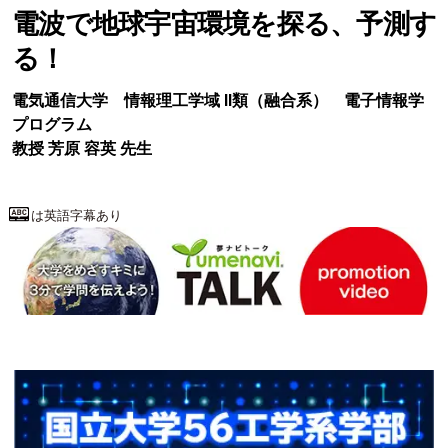
電波で地球宇宙環境を探る、予測す
る！
電気通信大学
情報理工学域 II類（融合系）
電子情報学
プログラム
教授
芳原 容英
先生
は英語字幕あり