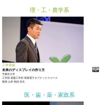
理・工・農学系
工学系統
未来のディスプレイの作り方
宇都宮大学
工学部
基盤工学科 情報電子オプティクスコース
教授
山本 裕紹
先生
医・歯・薬・家政系