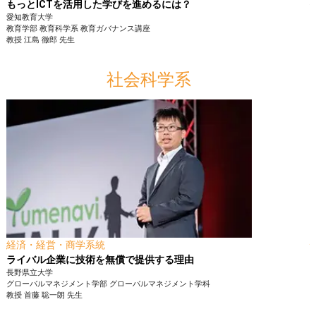
もっとICTを活用した学びを進めるには？
愛知教育大学
教育学部
教育科学系 教育ガバナンス講座
教授
江島 徹郎
先生
社会科学系
経済・経営・商学系統
ライバル企業に技術を無償で提供する理由
長野県立大学
グローバルマネジメント学部
グローバルマネジメント学科
教授
首藤 聡一朗
先生