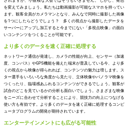
されますが、小規模な大会ではそうもいきません。 しかし、発想
を変えてみましょう。私たちは動画撮影が可能なスマホを持ってい
ます。観客全員がカメラマンとなり、みんなで同時に撮影した画像
を1つにしたらどうでしょう？ 多くの視点から撮影したデータを
サーバーにアップし加工すると今までにない「多視点映像」の面白
いコンテンツをつくることが可能です。
より多くのデータを速く正確に処理する
ネットワーク通信が発達し、カメラの性能が向上、センサー（加速
度、コンパス）やGPS機能を備えた端末が普及している今、より多
くの視点から映像が得られれば、コンテンツの魅力は増します。ス
ター選手をいろいろな角度から見たり、立体映像やパノラマ映像を
つくったり、臨場感あふれるコンテンツができるでしょう。観客が
試合のどこを見ているかの分析も面白いでしょう。さまざまな映像
をニーズに合わせて分析することにより、競技力の向上につなげる
使い方も有効です。より多くのデータを速く正確に処理するコンピ
ュータプログラムの開発が期待されています。
エンターテインメントにも広がる可能性