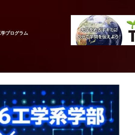
文学・人文系統
欠けた月を丸く見
学の発想－
工学プログラム
大阪大学
人間科学部
行動学科目 基礎心
教授
入戸野 宏
先生