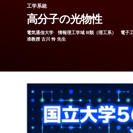
工学系統
高分子の光物性
電気通信大学
情報理工学域 III類（理工系）
電子
准教授
古川 怜
先生