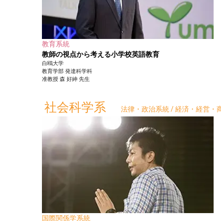
教育系統
教師の視点から考える小学校英語教育
白鴎大学
教育学部
発達科学科
准教授
森 好紳
先生
社会科学系
法律・政治系統 / 経済・経営・商
国際関係学系統