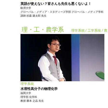
英語が使えない？皆さんも先生も悪くないよ！
駒澤大学
グローバル・メディア・スタディーズ学部
グローバル・メディア学科
講師
杉森 建太郎
先生
理・工・農学系
理学系統 / 工学系統 /
理学系統
水溶性高分子の物理化学
福岡大学
理学部
化学科
教授
勝本 之晶
先生