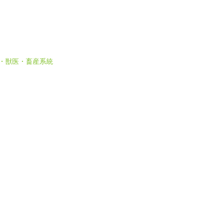
 農・獣医・畜産系統