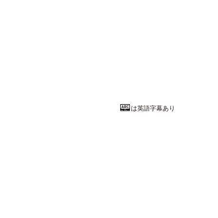
文学・人文系
前頭葉直撃の
愛知教育大学
教育学部
人文社
教授
田口 尚幸
先
は英語字幕あり
社会学系統