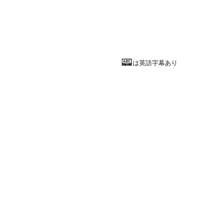
教養としての
桃山学院大学
社会学部
社会学
教授
木島 由晶
先
は英語字幕あり
工学系統
「モノづくり
埼玉大学
工学部
機械工学
准教授
荒木 稚子