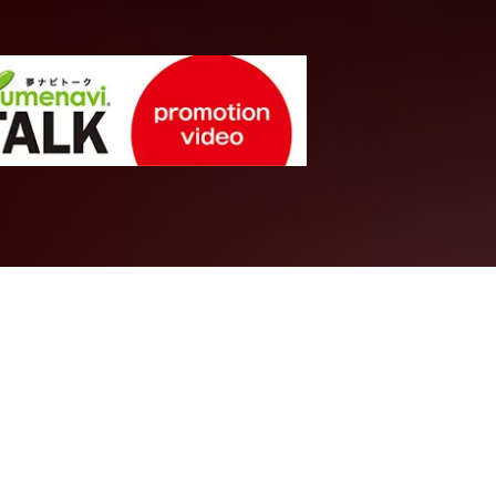
文学・人文系統
る－心理生理
ことばを聞き
への招待
理学分野
北海道大学
文学部
人文科学科
教授
加藤 重広
先生