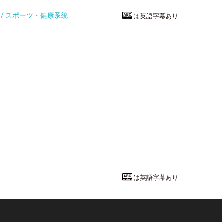
統 / スポーツ・健康系統
は英語字幕あり
看護・医療技
上肢のロボテ
埼玉県立大学
保健医療福祉学
教授
濱口 豊太
先
は英語字幕あり