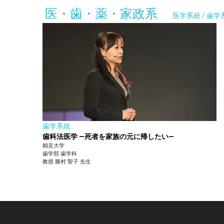
医・歯・薬・家政系
医学系統 / 歯学
歯学系統
歯科法医学 ―死者を家族の元に帰したい―
鶴見大学
歯学部
歯学科
教授
勝村 聖子
先生