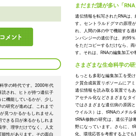
まだまだ謎が多い「RNA
遺伝情報を転写されたRNAは
す。セントラルドグマの原理が
れ、人間の体の中で機能する過
ンパンジーの遺伝子は、約99％
をただコピーするだけなら、両
す。それは、RNAの編集加工
さまざまな生命科学の研
もっとも多彩な編集加工を受けるR
ク質合成装置リボソームにアミ
科学の時代です。2000年代
遺伝情報を読み取る装置でもあ
解読され、ヒトが持つ遺伝子
アセチル化などさまざまなタイ
うに機能しているかが、少し
ではさまざまな遺伝病の原因と
学の研究が進めば、これまで
ウイルス）は、tRNAのメチ
が見つかるかもしれません
tRNA修飾の研究は、遺伝子
明できる日が来るかもしれま
野になっています。さらに、t
薬学、理学だけでなく、人文
化、環境応答を考察する上でも
可能性があります。その面白