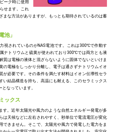
ピーク時に使用
らせます。これ
ざまな方法がありますが、もっとも期待されているのは蓄
S電池」
力視されているのがNAS電池です。これは300℃で作動す
属ナトリウムと硫黄が使われており300℃では両方とも液
解質は電極の液体と混ざらないように固体でないといけま
黄の電極をしっかり分離し、電子は通さずナトリウムイオ
質が必要です。その条件を満たす材料はイオン伝導性セラ
すい結晶構造を持ち、高温にも耐える、このセラミックス
キーとなっています。
ミックス
ります。近年太陽光や風力のような自然エネルギー発電が多
らは天候などに左右されやすく、秒単位で電流電圧が変化
用できません。そこで、太陽光や風力で発電した電力をま
それから一定電圧で取り出す方法が開発されました。安定化