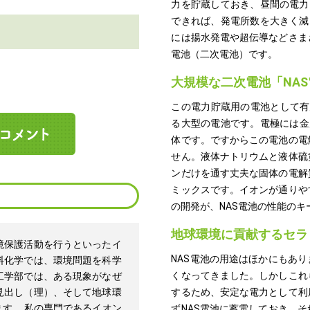
力を貯蔵しておき、昼間の電力
できれば、発電所数を大きく減
！
には揚水発電や超伝導などさま
電池（二次電池）です。
大規模な二次電池「NA
この電力貯蔵用の電池として有
る大型の電池です。電極には金
体です。ですからこの電池の電
せん。液体ナトリウムと液体硫
ンだけを通す丈夫な固体の電解
ミックスです。イオンが通りや
の開発が、NAS電池の性能の
地球環境に貢献するセラ
境保護活動を行うといったイ
NAS電池の用途はほかにもあ
料化学では、環境問題を科学
くなってきました。しかしこれ
工学部では、ある現象がなぜ
見出し（理）、そして地球環
するため、安定な電力として利
す。 私の専門であるイオン
ずNAS電池に蓄電しておき、