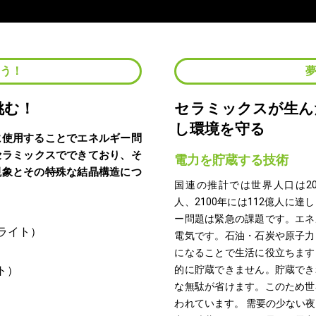
よう！
挑む！
セラミックスが生ん
し環境を守る
に使用することでエネルギー問
セラミックスでできており、そ
電力を貯蔵する技術
現象とその特殊な結晶構造につ
国連の推計では世界人口は20
人、2100年には112億人に達
ー問題は緊急の課題です。エネ
電気です。石油・石炭や原子力
になることで生活に役立ちます
的に貯蔵できません。貯蔵でき
な無駄が省けます。このため世
われています。 需要の少ない